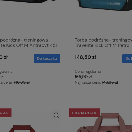
 podróżna- treningowa
Torba podróżna- treningo
ite Kick Off M Antracyt 45l
Travelite Kick Off M Petrol
0 zł
148,50 zł
Do koszyka
Do 
gularna:
Cena regularna:
zł
165,00 zł
146,85 zł
146,85 zł
za cena:
Najniższa cena:
CJA
PROMOCJA