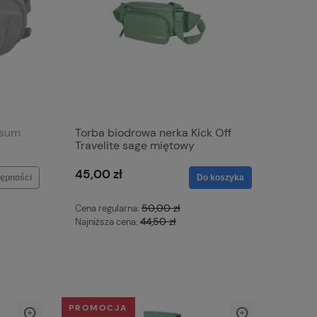
ssum
Torba biodrowa nerka Kick Off
Travelite sage miętowy
45,00 zł
ępności
Do koszyka
50,00 zł
Cena regularna:
44,50 zł
Najniższa cena:
PROMOCJA