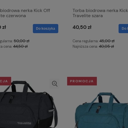
biodrowa nerka Kick Off
Torba biodrowa nerka Kick
ite czerwona
Travelite szara
 zł
40,50 zł
Do koszyka
Do 
50,00 zł
45,00 zł
gularna:
Cena regularna:
44,50 zł
40,05 zł
za cena:
Najniższa cena:
CJA
PROMOCJA