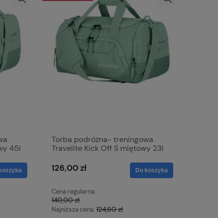
wa
Torba podróżna- treningowa
wy 45l
Travelite Kick Off S miętowy 23l
126,00 zł
koszyka
Do koszyka
Cena regularna:
140,00 zł
124,60 zł
Najniższa cena: