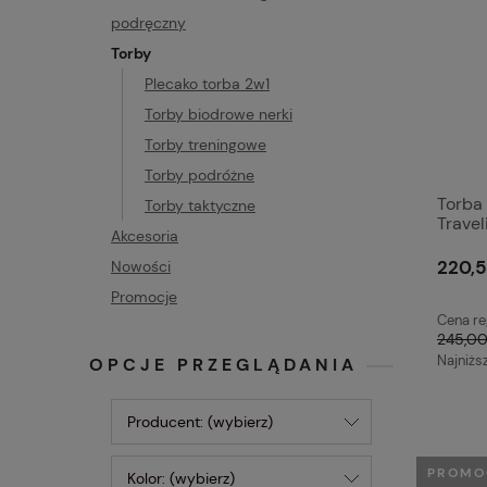
podręczny
Torby
Plecako torba 2w1
Torby biodrowe nerki
Torby treningowe
Torby podróżne
Torba
Torby taktyczne
Travel
Akcesoria
220,5
Nowości
Promocje
Cena re
245,00
Najniżs
OPCJE PRZEGLĄDANIA
Producent: (wybierz)
PROMO
Kolor: (wybierz)