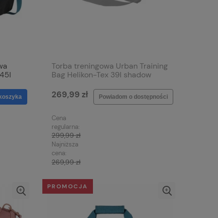
wa
Torba treningowa Urban Training
 45l
Bag Helikon-Tex 39l shadow
grey
269,99 zł
koszyka
Powiadom o dostępności
Cena
regularna:
299,99 zł
Najniższa
cena:
269,99 zł
PROMOCJA