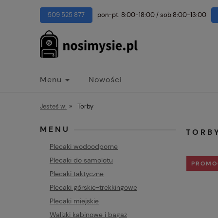
509 525 877
pon-pt. 8:00-18:00
/
sob 8:00-13:00
Menu
Nowości
Jesteś w:
»
Torby
MENU
TORB
Plecaki wodoodporne
Plecaki do samolotu
PROMO
Plecaki taktyczne
Plecaki górskie-trekkingowe
Plecaki miejskie
Walizki kabinowe i bagaż