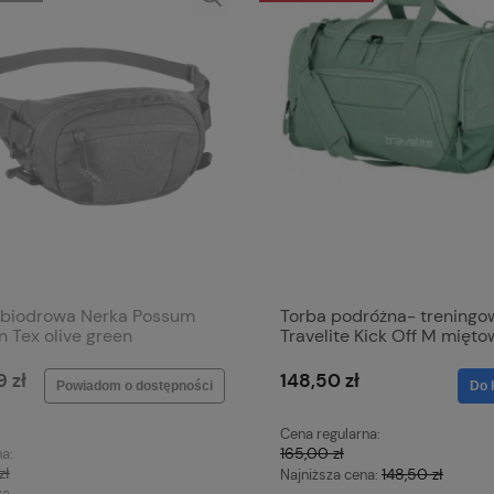
 biodrowa Nerka Possum
Torba podróżna- treningo
n Tex olive green
Travelite Kick Off M mięto
9 zł
148,50 zł
Powiadom o dostępności
Do 
Cena regularna:
165,00 zł
na:
zł
148,50 zł
Najniższa cena:
za