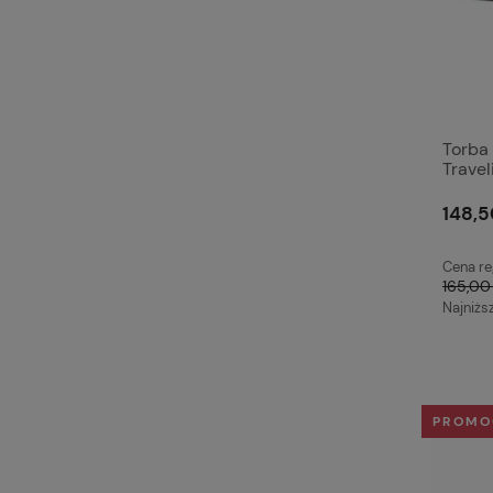
Torba
Travel
148,5
Cena re
165,00 
Najniżs
PROMO