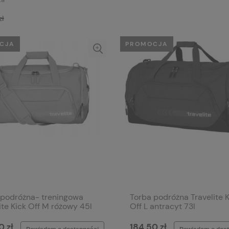
zł
CJA
PROMOCJA
 podróżna- treningowa
Torba podróżna Travelite K
ite Kick Off M różowy 45l
Off L antracyt 73l
0 zł
184,50 zł