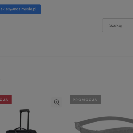
sklep@nosimysie.pl
Y
CJA
PROMOCJA