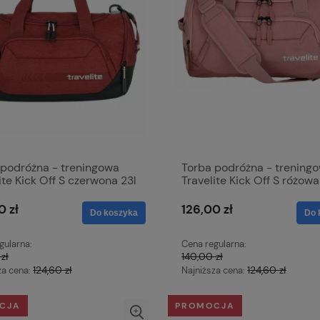
 podróżna - treningowa
Torba podróżna - trening
ite Kick Off S czerwona 23l
Travelite Kick Off S różowa
0 zł
126,00 zł
Do koszyka
Do 
gularna:
Cena regularna:
zł
140,00 zł
124,60 zł
124,60 zł
za cena:
Najniższa cena:
CJA
PROMOCJA