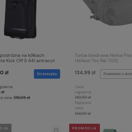
 podróżna na kółkach
Torba biodrowa Nerka Po
ite Kick Off S 44l antracyt
Helikon Tex Ral 7013
0 zł
134,99 zł
Do koszyka
Powiadom o dost
gularna:
Cena
 zł
regularna:
149,99 zł
218,05 zł
za cena:
Najniższa
cena:
134,99 zł
CJA
PROMOCJA