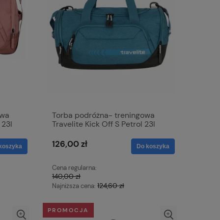
owa
Torba podróżna- treningowa
 23l
Travelite Kick Off S Petrol 23l
126,00 zł
koszyka
Do koszyka
Cena regularna:
140,00 zł
124,60 zł
Najniższa cena:
PROMOCJA