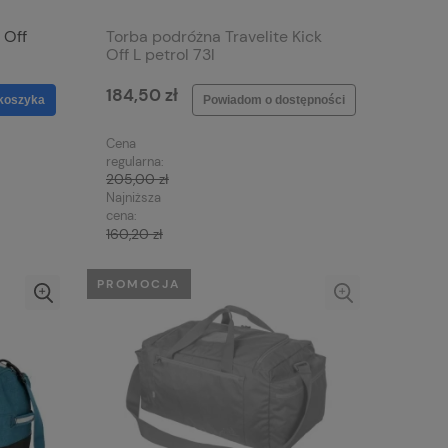
 Off
Torba podróżna Travelite Kick
Off L petrol 73l
184,50 zł
koszyka
Powiadom o dostępności
Cena
regularna:
205,00 zł
Najniższa
cena:
160,20 zł
PROMOCJA