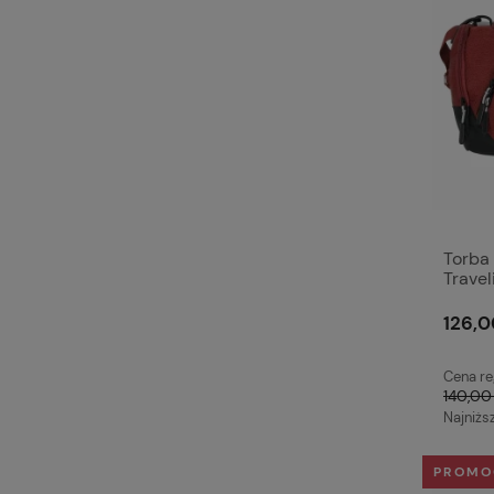
Torba
Travel
126,0
Cena re
140,00 
Najniżs
PROMO