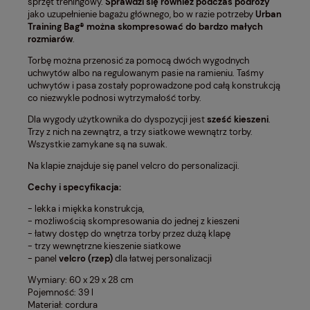
sprzęt treningowy.
Sprawdzi się również podczas podróży
jako uzupełnienie bagażu głównego, bo w razie potrzeby
Urban
Training Bag® można
skompresować do bardzo małych
rozmiarów
.
Torbę można przenosić za pomocą dwóch wygodnych
uchwytów albo na regulowanym pasie na ramieniu. Taśmy
uchwytów i pasa zostały poprowadzone pod całą konstrukcją
co niezwykle podnosi wytrzymałość torby.
Dla wygody użytkownika do dyspozycji jest
sześć kieszeni
.
Trzy z nich na zewnątrz, a trzy siatkowe wewnątrz torby.
Wszystkie zamykane są na suwak.
Na klapie znajduje się panel velcro do personalizacji.
Cechy i specyfikacja:
- lekka i miękka konstrukcja,
- możliwością skompresowania do jednej z kieszeni
- łatwy dostęp do wnętrza torby przez dużą klapę
- trzy wewnętrzne kieszenie siatkowe
- panel
velcro (rzep)
dla łatwej personalizacji
Wymiary: 60 x 29 x 28 cm
Pojemność: 39 l
Materiał: cordura