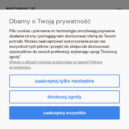
INFORMACJE
Dbamy o Twoją prywatność
O NAS
Pliki cookies i pokrewne im technologie umożliwiają poprawne
działanie strony i pomagają nam dostosować ofertę do Twoich
potrzeb. Możesz zaakceptować wykorzystanie przez nas
wszystkich tych plików i przejść do sklepu lub dostosować
użycie plików do swoich preferencji, wybierając opcję "Dostosuj
zgody".
NOSIMYSIE.PL Sylwia Kiołbasa | ul. Głowackiego 2, 42-690 Tworóg | NIP:
Więcej o plikach cookies przeczytasz w naszej Polityce
6452270209 | tel.
509 525 877
| e-mail:
sklep@nosimysie.pl
prywatności.
zaakceptuj tylko niezbędne
pokaż pełną wersję strony
dostosuj zgody
Sklep internetowy Shoper.pl
zaakceptuj wszystkie