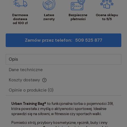
Darmowa
Łatwe
Bezpieczne
Ocena sklepu
dostawa
zwroty
płatności
to 5/5
od 100 zł
Zamów przez telefon:
509 525 877
Opis
Dane techniczne
Koszty dostawy
Cena nie zawiera ewentualnych kosztów płatności
Opinie o produkcie (0)
Urban Training Bag®
to funkcjonalna torba o pojemności 39l,
która
powstała z myślą o aktywności sportowej. Idealnie
sprawdzi się na siłowni, w fitnessie czy sportach walki.
Pomieści strój, przybory kosmetyczne, ręcznik, buty i inny