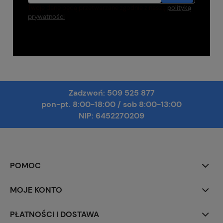
Twoje dane będą przetwarzane zgodnie z naszą
polityką
prywatności
Zadzwoń:
509 525 877
pon-pt. 8:00-18:00
/
sob 8:00-13:00
NIP: 6452270209
POMOC
MOJE KONTO
PŁATNOŚCI I DOSTAWA