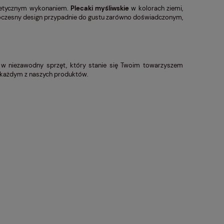
estetycznym wykonaniem.
Plecaki myśliwskie
w kolorach ziemi,
h nowoczesny design przypadnie do gustu zarówno doświadczonym,
w niezawodny sprzęt, który stanie się Twoim towarzyszem
w każdym z naszych produktów.