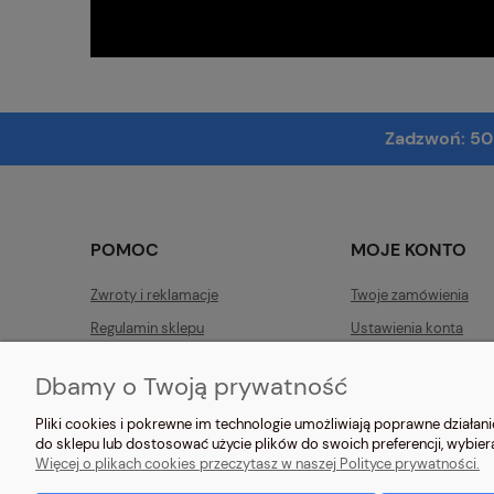
Zadzwoń:
50
POMOC
MOJE KONTO
Zwroty i reklamacje
Twoje zamówienia
Regulamin sklepu
Ustawienia konta
Przechowalnia
Dbamy o Twoją prywatność
Pliki cookies i pokrewne im technologie umożliwiają poprawne działa
do sklepu lub dostosować użycie plików do swoich preferencji, wybier
Więcej o plikach cookies przeczytasz w naszej Polityce prywatności.
NOSIMYSIE.PL Sylwia Kiołbas