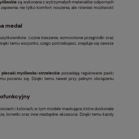
yśliwskie
są wykonane z wytrzymałych materiałów odpornych
a zapewnia nie tylko komfort noszenia, ale również możliwość
na medal
użytkowników. Liczne kieszenie, wzmocnione przegródki oraz
zięki temu wszystko, czego potrzebujesz, znajduje się zawsze
e
plecaki myśliwsko-strzeleckie
posiadają regulowane paski
mu poceniu się. Dzięki temu nawet przy pełnym obciążeniu
lofunkcyjny
ściach i kolorach, w tym modele maskujące, które doskonale
e, lornetki oraz inne niezbędne akcesoria. Dzięki temu każdy