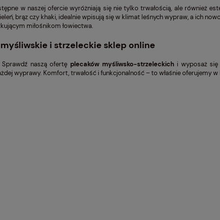
stępne w naszej ofercie wyróżniają się nie tylko trwałością, ale również 
zieleń, brąz czy khaki, idealnie wpisują się w klimat leśnych wypraw, a ic
ątkującym miłośnikom łowiectwa.
 myśliwskie i strzeleckie sklep online
! Sprawdź naszą ofertę
plecaków myśliwsko-strzeleckich
i wyposaż się 
żdej wyprawy. Komfort, trwałość i funkcjonalność – to właśnie oferujemy 