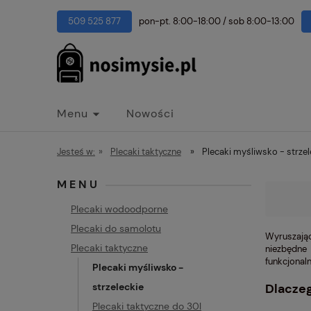
509 525 877
pon-pt. 8:00-18:00
/
sob 8:00-13:00
Menu
Nowości
Jesteś w:
»
Plecaki taktyczne
»
Plecaki myśliwsko - strzel
MENU
Plecaki wodoodporne
Plecaki do samolotu
Wyruszając
Plecaki taktyczne
niezbędne
funkcjonal
Plecaki myśliwsko -
strzeleckie
Dlaczeg
Plecaki taktyczne do 30l