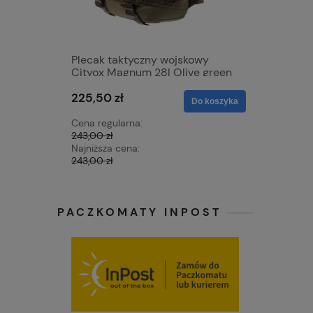
Plecak taktyczny wojskowy
Kosmetyc
Cityox Magnum 28l Olive green
Skaii Tra
225,50 zł
73,80 zł
Do koszyka
Cena regularna:
Cena regu
243,00 zł
82,00 zł
Najniższa cena:
Najniższa 
243,00 zł
72,98 zł
PACZKOMATY INPOST