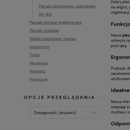
Dobry plec
Plecaki szturmowe i patrolowe
na wilgoć,
organizacj
30-40l
Plecaki górskie-trekkingowe
Funkcjo
Plecaki miejskie
Nasze
plec
Walizki kabinowe i bagaż
uchwyty na
pod ręką.
podręczny
Torby
Ergonom
Akcesoria
Podczas dł
Nowości
naramienne
użytkowani
Promocje
Idealne
OPCJE PRZEGLĄDANIA
Nasza ofer
wtapiają s
myśliwy i 
Dostępność: (wybierz)
Odporne