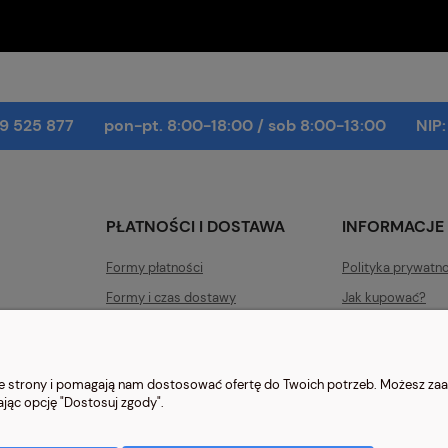
9 525 877
pon-pt. 8:00-18:00
/
sob 8:00-13:00
NIP
PŁATNOŚCI I DOSTAWA
INFORMACJE
Formy płatności
Polityka prywatn
Formy i czas dostawy
Jak kupować?
Czas realizacji zamówienia
nie strony i pomagają nam dostosować ofertę do Twoich potrzeb. Możesz zaa
ając opcję "Dostosuj zgody".
a | ul. Głowackiego 2, 42-690 Tworóg | NIP: 6452270209 | tel.
509 525 877
|