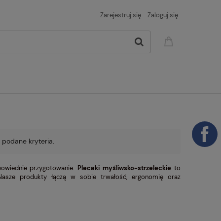
Zarejestruj się
Zaloguj się
 podane kryteria.
dpowiednie przygotowanie.
Plecaki myśliwsko-strzeleckie
to
Nasze produkty łączą w sobie trwałość, ergonomię oraz