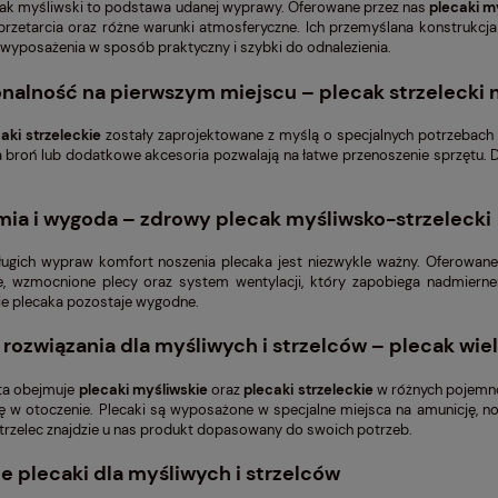
ak myśliwski to podstawa udanej wyprawy. Oferowane przez nas
plecaki m
 przetarcia oraz różne warunki atmosferyczne. Ich przemyślana konstrukcj
i wyposażenia w sposób praktyczny i szybki do odnalezienia.
nalność na pierwszym miejscu – plecak strzelecki 
aki strzeleckie
zostały zaprojektowane z myślą o specjalnych potrzebach 
 broń lub dodatkowe akcesoria pozwalają na łatwe przenoszenie sprzętu. D
ia i wygoda – zdrowy plecak myśliwsko-strzelecki
ugich wypraw komfort noszenia plecaka jest niezwykle ważny. Oferowan
, wzmocnione plecy oraz system wentylacji, który zapobiega nadmierne
e plecaka pozostaje wygodne.
 rozwiązania dla myśliwych i strzelców – plecak wie
ta obejmuje
plecaki myśliwskie
oraz
plecaki strzeleckie
w różnych pojemno
ię w otoczenie. Plecaki są wyposażone w specjalne miejsca na amunicję, noż
strzelec znajdzie u nas produkt dopasowany do swoich potrzeb.
 plecaki dla myśliwych i strzelców