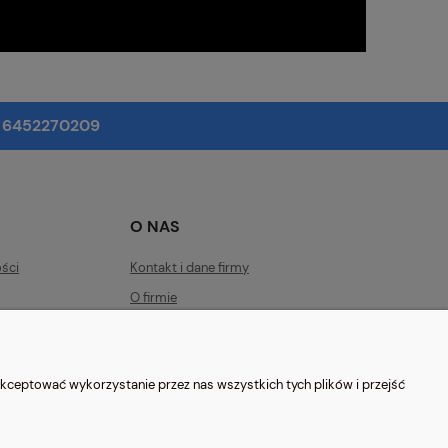
: 6452270209
O NAS
ości
Kontakt i dane firmy
O firmie
Blog
kceptować wykorzystanie przez nas wszystkich tych plików i przejść
 e-mail:
sklep@nosimysie.pl