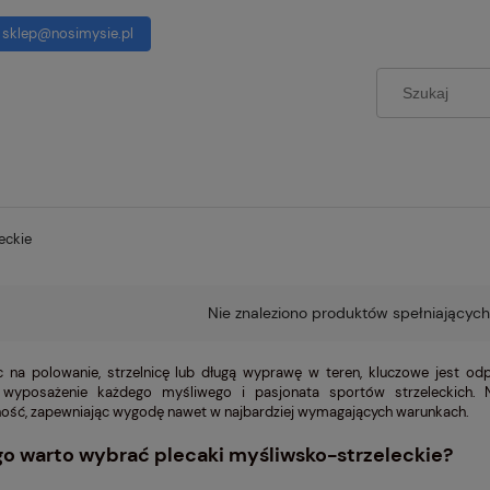
sklep@nosimysie.pl
eckie
Nie znaleziono produktów spełniających
 na polowanie, strzelnicę lub długą wyprawę w teren, kluczowe jest o
 wyposażenie każdego myśliwego i pasjonata sportów strzeleckich. 
ność, zapewniając wygodę nawet w najbardziej wymagających warunkach.
o warto wybrać plecaki myśliwsko-strzeleckie?