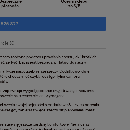
Bezpieczne
Ocena sklepu
płatności
to 5/5
 525 877
kcie (0)
yszem zarówno podczas uprawiania sportu, jak i krótkich
tualnych kosztów
, że Twój bagaż jest bezpieczny i łatwo dostępny.
na Twoje najpotrzebniejsze rzeczy. Dodatkowo, dwie
tóre chcesz mieć szybki dostęp. Tylna komora,
żetów.
i i zapewniają wygodę podczas długotrwałego noszenia.
oszenie na plecach nie jest wymagane.
szenia swojej objętości o dodatkowe 3 litry, co pozwala
 nawet gdy zabierasz więcej rzeczy niż planowałeś, masz
e staje się jeszcze bardziej komfortowe. Nie musisz
łatwością przypiąć swój plecak do walizki i podróżować