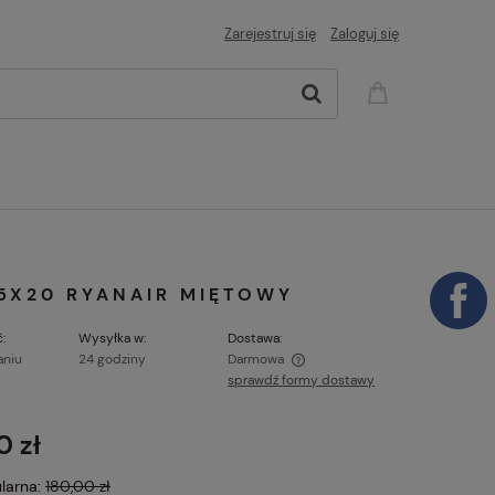
Zarejestruj się
Zaloguj się
25X20 RYANAIR MIĘTOWY
:
Wysyłka w:
Dostawa:
aniu
24 godziny
Darmowa
sprawdź formy dostawy
Cena nie zawiera ewentualnych kosztów
płatności
0 zł
larna:
180,00 zł