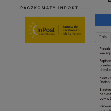
Da
PACZKOMATY INPOST
Opis
Plecak
wakacji
Zapinan
przedni
dedykow
Regulow
Dodatko
Elastyc
na elas
pewność
Innowac
martwić