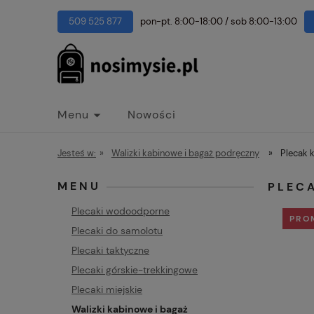
509 525 877
pon-pt. 8:00-18:00
/
sob 8:00-13:00
Menu
Nowości
Jesteś w:
»
Walizki kabinowe i bagaż podręczny
»
Plecak 
MENU
PLEC
Plecaki wodoodporne
PRO
Plecaki do samolotu
Plecaki taktyczne
Plecaki górskie-trekkingowe
Plecaki miejskie
Walizki kabinowe i bagaż