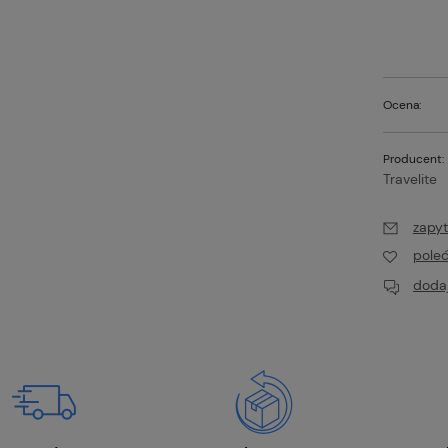
Ocena:
Producent:
Travelite
zapyt
pole
ka Travelite Briize 4l
Plecak rolowany Travelite Basic
35l czarny
dodaj
143,10 zł
Powiadom o
Do koszyk
dostępności
larna:
Cena regularna:
159,00 zł
cena:
Najniższa cena:
141,51 zł