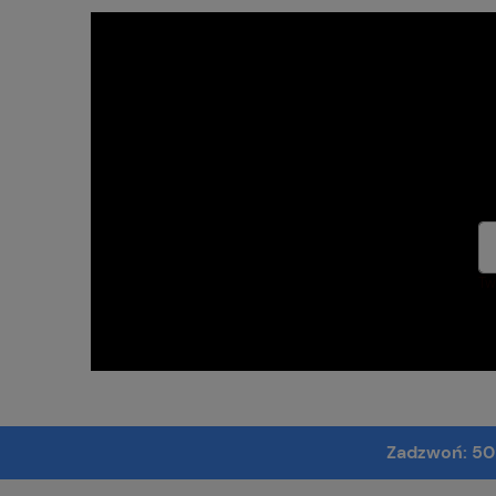
Tw
Zadzwoń:
50