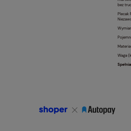
bez tru
Plecak 
Niezawo
Wymiary
Pojemno
Materia
Waga (k
Spełni