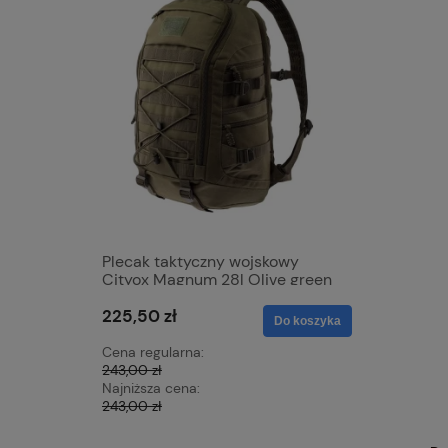
Plecak taktyczny wojskowy
Kosmetycz
Cityox Magnum 28l Olive green
czarna
225,50 zł
84,60 zł
Do koszyka
Cena regularna:
Cena regu
243,00 zł
94,00 zł
Najniższa cena:
Najniższa 
243,00 zł
83,66 zł