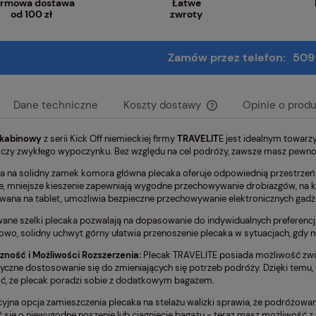
rmowa dostawa
Łatwe
od 100 zł
zwroty
Zamów przez telefon:
509
Dane techniczne
Koszty dostawy
Opinie o produ
 kabinowy
z serii Kick Off niemieckiej firmy
TRAVELIT
E jest idealnym towarz
Cena nie zawiera ewen
 czy zwykłego wypoczynku. Bez względu na cel podróży, zawsze masz pewność
płatności
a na solidny zamek komora główna plecaka oferuje odpowiednią przestrzeń 
e, mniejsze kieszenie zapewniają wygodne przechowywanie drobiazgów, na k
ana na tablet, umożliwia bezpieczne przechowywanie elektronicznych gad
ane szelki plecaka pozwalają na dopasowanie do indywidualnych preferencj
wo, solidny uchwyt górny ułatwia przenoszenie plecaka w sytuacjach, gdy n
zność i Możliwości Rozszerzenia:
Plecak TRAVELITE posiada możliwość zwięk
tyczne dostosowanie się do zmieniających się potrzeb podróży. Dzięki temu,
, że plecak poradzi sobie z dodatkowym bagażem.
yjna opcja zamieszczenia plecaka na stelażu walizki sprawia, że podróżowani
 się o niewygodne noszenie lub ciągnięcie bagażu - teraz masz możliwość z 