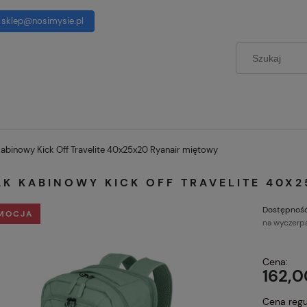
sklep@nosimysie.pl
kabinowy Kick Off Travelite 40x25x20 Ryanair miętowy
AK KABINOWY KICK OFF TRAVELITE 40X
Dostępność
MOCJA
na wyczerp
Cena:
162,0
Cena regu