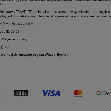
du.
Pokładowy TRAVELITE to nie tylko praktyczne rozwiązanie dla podróżnych, a
dny, solidny i elastyczny - ten plecak z pewnością sprosta oczekiwaniom 
 (cm): 25 x 40 x 20/23
ść (l): 20/23
ł: Polyester Ripstop
g): 0,8
a wymogi darmowego bagażu Wizzair, Ryanair