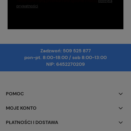
Twoje dane będą przetwarzane zgodnie z naszą
polityką
prywatności
Zadzwoń:
509 525 877
pon-pt. 8:00-18:00
/
sob 8:00-13:00
NIP: 6452270209
POMOC
MOJE KONTO
PŁATNOŚCI I DOSTAWA