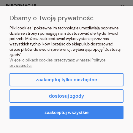
INFORMACJE
Dbamy o Twoją prywatność
O NAS
Pliki cookies i pokrewne im technologie umożliwiają poprawne
działanie strony i pomagają nam dostosować ofertę do Twoich
potrzeb. Możesz zaakceptować wykorzystanie przez nas
wszystkich tych plików i przejść do sklepu lub dostosować
użycie plików do swoich preferencji, wybierając opcję "Dostosuj
zgody".
NOSIMYSIE.PL Sylwia Kiołbasa | ul. Głowackiego 2, 42-690 Tworóg | NIP:
Więcej o plikach cookies przeczytasz w naszej Polityce
6452270209 | tel.
509 525 877
| e-mail:
sklep@nosimysie.pl
prywatności.
zaakceptuj tylko niezbędne
pokaż pełną wersję strony
dostosuj zgody
Sklep internetowy Shoper.pl
zaakceptuj wszystkie