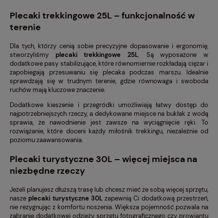
Plecaki trekkingowe 25L – funkcjonalność w
terenie
Dla tych, którzy cenią sobie precyzyjne dopasowanie i ergonomię,
stworzyliśmy
plecaki trekkingowe 25L
. Są wyposażone w
dodatkowe pasy stabilizujące, które równomiernie rozkładają ciężar i
zapobiegają przesuwaniu się plecaka podczas marszu. Idealnie
sprawdzają się w trudnym terenie, gdzie równowaga i swoboda
ruchów mają kluczowe znaczenie.
Dodatkowe kieszenie i przegródki umożliwiają łatwy dostęp do
najpotrzebniejszych rzeczy, a dedykowane miejsce na bukłak z wodą
sprawia, że nawodnienie jest zawsze na wyciągnięcie ręki. To
rozwiązanie, które doceni każdy miłośnik trekkingu, niezależnie od
poziomu zaawansowania.
Plecaki turystyczne 30L – więcej miejsca na
niezbędne rzeczy
Jeżeli planujesz dłuższą trasę lub chcesz mieć ze sobą więcej sprzętu,
nasze
plecaki turystyczne 30L
zapewnią Ci dodatkową przestrzeń,
nie rezygnując z komfortu noszenia. Większa pojemność pozwala na
zabranie dodatkowej odzieży, sprzętu fotograficznego czy prowiantu