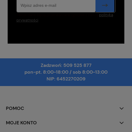
Twoje dane będą przetwarzane zgodnie z naszą
polityką
prywatności
Zadzwoń:
509 525 877
pon-pt. 8:00-18:00
/
sob 8:00-13:00
NIP: 6452270209
POMOC
MOJE KONTO