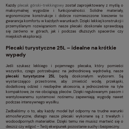
Każdy
plecak górski-trekkingowy
został zaprojektowany z myślą o
maksymalnej wygodzie i funkcjonalności. Solidne materiały,
ergonomiczne konstrukcje i dobrze rozmieszczone kieszenie to
gwarancja komfortu w każdych warunkach. Dzięki lekkiej konstrukcji i
przemyślanym rozwiązaniom nasze plecaki doskonale sprawdzają
się zarówno w górach, jak i podczas dłuższych spacerów czy
miejskich eksploracji.
Plecaki turystyczne 25L – idealne na krótkie
wypady
Jeśli szukasz lekkiego i pojemnego plecaka, który pomieści
wszystko, czego potrzebujesz na jednodniową wędrówkę, nasze
plecaki turystyczne 25L
będą doskonałym wyborem. Są
wystarczająco przestronne, aby zmieścić wodę, przekąski,
dodatkową odzież i niezbędne akcesoria, a jednocześnie na tyle
kompaktowe, że nie obciążają pleców. Dzięki regulowanym pasom i
wentylowanemu systemowi nośnemu zapewniają wygodę nawet
podczas intensywnego wysiłku.
Zadbaliśmy o to, aby każdy model był odporny na trudne warunki
atmosferyczne, dlatego nasze plecaki wykonane są z trwałych i
wodoodpornych materiałów. Dzięki temu nie musisz martwić się o
deszcz czy wilgoć – Twój ekwipunek pozostanie suchy i bezpieczny.