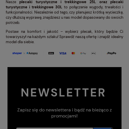
Nasze
plecaki turystyczne
i
trekkingowe 25L
oraz
plecaki
turystyczne i trekkingowe 30L
to połączenie wygody, trwałości i
funkcjonalności. Niezależnie od tego, czy planujesz krótką wycieczkę,
czy dłuższą wyprawę, znajdziesz u nas model dopasowany do swoich
potrzeb.
Postaw na komfort i jakość – wybierz plecak, który będzie Ci
towarzyszył na każdym szlaku! Sprawdź naszą ofertę i znajdź idealny
model dla siebie.
NEWSLETTER
Zapisz się do newslettera i bądź na bieżąco z
promocjami!