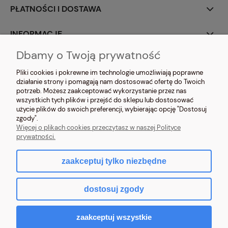
PŁATNOŚCI I DOSTAWA
INFORMACJE
Dbamy o Twoją prywatność
O NAS
Pliki cookies i pokrewne im technologie umożliwiają poprawne
działanie strony i pomagają nam dostosować ofertę do Twoich
potrzeb. Możesz zaakceptować wykorzystanie przez nas
wszystkich tych plików i przejść do sklepu lub dostosować
użycie plików do swoich preferencji, wybierając opcję "Dostosuj
zgody".
NOSIMYSIE.PL Sylwia Kiołbasa | ul. Głowackiego 2, 42-690 Tworóg | NIP:
Więcej o plikach cookies przeczytasz w naszej Polityce
6452270209 | tel.
509 525 877
| e-mail:
sklep@nosimysie.pl
prywatności.
zaakceptuj tylko niezbędne
pokaż pełną wersję strony
dostosuj zgody
Sklep internetowy Shoper.pl
zaakceptuj wszystkie