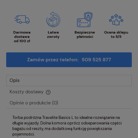
Darmowa
Łatwe
Bezpieczne
Ocena sklepu
dostawa
zwroty
płatności
to 5/5
od 100 zł
Zamów przez telefon:
509 525 877
Opis
Koszty dostawy
Cena nie zawiera ewentualnych kosztów płatności
Opinie o produkcie (0)
Torba podróżna Travelite Basics L to idealne rozwiązanie na
długie wyjazdy. Dolna komora oprócz odseparowania części
bagażu od reszty, ma dodatkową funkcję powiększania
pojemności.