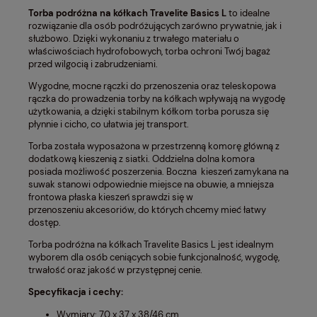
Torba podróżna na kółkach Travelite Basics L
to idealne
rozwiązanie dla osób podróżujących zarówno prywatnie, jak i
służbowo. Dzięki wykonaniu z trwałego materiału o
właściwościach hydrofobowych, torba ochroni Twój bagaż
przed wilgocią i zabrudzeniami.
Wygodne, mocne rączki do przenoszenia oraz teleskopowa
rączka do prowadzenia torby na kółkach wpływają na wygodę
użytkowania, a dzięki stabilnym kółkom torba porusza się
płynnie i cicho, co ułatwia jej transport.
Torba została wyposażona w przestrzenną komorę główną z
dodatkową kieszenią z siatki. Oddzielna dolna komora
posiada możliwość poszerzenia. Boczna kieszeń zamykana na
suwak stanowi odpowiednie miejsce na obuwie, a mniejsza
frontowa płaska kieszeń sprawdzi się w
przenoszeniu akcesoriów, do których chcemy mieć łatwy
dostęp.
Torba podróżna na kółkach Travelite Basics L jest idealnym
wyborem dla osób ceniących sobie funkcjonalność, wygodę,
trwałość oraz jakość w przystępnej cenie.
Specyfikacja i cechy:
Wymiary: 70 x 37 x 38/46 cm