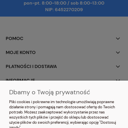
pon-pt. 8:00-18:00
/
sob 8:00-13:00
NIP: 6452270209
POMOC
MOJE KONTO
PŁATNOŚCI I DOSTAWA
INFORMACJE
Dbamy o Twoją prywatność
O NAS
Pliki cookies i pokrewne im technologie umożliwiają poprawne
działanie strony i pomagają nam dostosować ofertę do Twoich
potrzeb. Możesz zaakceptować wykorzystanie przez nas
wszystkich tych plików i przejść do sklepu lub dostosować
użycie plików do swoich preferencji, wybierając opcję "Dostosuj
zgody".