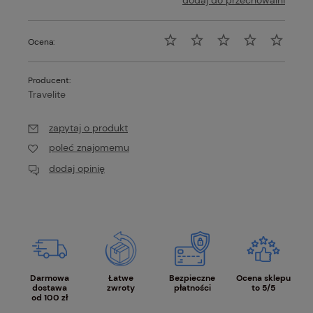
dodaj do przechowalni
Ocena:
Producent:
Travelite
zapytaj o produkt
poleć znajomemu
dodaj opinię
Darmowa
Łatwe
Bezpieczne
Ocena sklepu
dostawa
zwroty
płatności
to 5/5
od 100 zł