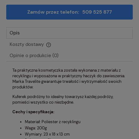
Zamów przez telefon:
509 525 877
Opis
Koszty dostawy
Cena nie zawiera ewentualnych kosztów płatności
Opinie o produkcie (0)
Ta praktyczna kosmetyczka została wykonana z materiału z
recyklingu i wyposażona w praktyczny haczyk do zawieszenia.
Marka Travelite gwarantuje trwałość i wytrzymałość swoich
produktów.
Kuferek podróżny to idealny towarzysz każdej podróży,
pomieści wszystko co niezbędne.
Cechy i specyfikacja:
Materiał: Poliester z recyklingu
Waga: 200g
Wymiary: 23 x 18 x 13 cm