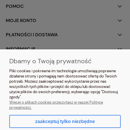
POMOC
MOJE KONTO
PŁATNOŚCI I DOSTAWA
INFORMACJE
Dbamy o Twoją prywatność
O NAS
Pliki cookies i pokrewne im technologie umożliwiają poprawne
działanie strony i pomagają nam dostosować ofertę do Twoich
potrzeb. Możesz zaakceptować wykorzystanie przez nas
wszystkich tych plików i przejść do sklepu lub dostosować
użycie plików do swoich preferencji, wybierając opcję "Dostosuj
zgody".
NOSIMYSIE.PL Sylwia Kiołbasa | ul. Głowackiego 2, 42-690 Tworóg | NIP:
Więcej o plikach cookies przeczytasz w naszej Polityce
6452270209 | tel.
509 525 877
| e-mail:
sklep@nosimysie.pl
prywatności.
zaakceptuj tylko niezbędne
pokaż pełną wersję strony