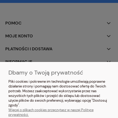
POMOC
MOJE KONTO
PŁATNOŚCI I DOSTAWA
INFORMACJE
Dbamy o Twoją prywatność
O NAS
Pliki cookies i pokrewne im technologie umożliwiają poprawne
działanie strony i pomagają nam dostosować ofertę do Twoich
potrzeb. Możesz zaakceptować wykorzystanie przez nas
wszystkich tych plików i przejść do sklepu lub dostosować
użycie plików do swoich preferencji, wybierając opcję "Dostosuj
zgody".
NOSIMYSIE.PL Sylwia Kiołbasa | ul. Głowackiego 2, 42-690 Tworóg | NIP:
Więcej o plikach cookies przeczytasz w naszej Polityce
6452270209 | tel.
509 525 877
| e-mail:
sklep@nosimysie.pl
prywatności.