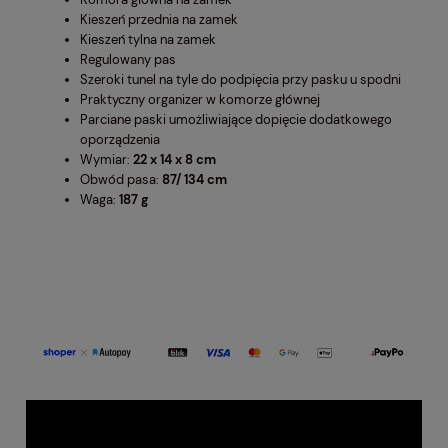
Kieszeń przednia na zamek
Kieszeń tylna na zamek
Regulowany pas
Szeroki tunel na tyle do podpięcia przy pasku u spodni
Praktyczny organizer w komorze głównej
Parciane paski umożliwiające dopięcie dodatkowego
oporządzenia
Wymiar:
22 x 14 x 8 cm
Obwód pasa:
87/ 134 cm
Waga:
187 g