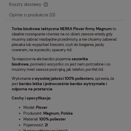
Koszty dostawy
Cena nie zawiera ewentualnych kosztów płatności
Opinie o produkcie (0)
Torba biodrowa taktyczna NERKA Plover firmy Magnum
to
idealne rozwiązanie również na co dzień, zawsze wtedy gdy
musimy zabrać niezbędne przedmioty, a nie chcemy zabierać
plecaka lub wypychać kieszeni, czyli do biegania, jazdy
rowerem, na wycieczki, spacery itd.
Ta niepozorna ale bardzo pojemna
saszetka
biodrowa
, pomieści wszystko co jest nam potrzebne i co
musimy mieć zawsze pod ręką, jak telefon, portfel itd.
Wykonanie
z wysokiej jakości
100% poliesteru
, sprawia, że
jest
bardzo lekka i jednocześnie bardzo wytrzymała i
odporna na przetarcia
.
Cechy i specyfikacja:
Model:
Plover
Producent:
Magnum, Polska
Materiał:
100% poliester
Pojemność:
2l
Komora główna na zamek