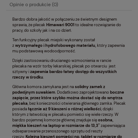
Opinie o produkcie (0)
Bardzo dobra jakość w połączeniu ze świetnym designem
sprawia, że plecak
Himawari
9001
to idealne rozwiązanie do
pracy, do szkoły jak i na co dzień.
Ten funkcyjny plecak miejski wykonany został
z
wytrzymałego i hydrofobowego materiału,
który zapewnia
mu podstawową wodoodporność.
Dzięki zastosowaniu drucianego wzmocnienia w rancie
plecaka na wzór torby lekarskiej, plecak po otwarciu jest
sztywny i
zapewnia bardzo łatwy dostęp do wszystkich
rzeczy w środku
.
Główna komora zamykana jest na
solidny zamek z
podwójnym suwakiem
. Dodatkowo zaprojektowano
boczne
zapięcie, przez które szybko można dostać się do wnętrza
plecaka
, bez konieczności otwierania głównego zamka. Plecak
posiada
łącznie aż 9 kieszeni o różnej wielkości
, dzięki
którym z łatwością w plecaku pomieści się wiele rzeczy. W
bardzo pojemnej komorze głównej znajduje się
osobna,
miękka kieszeń na laptop w rozmiarze do 13,3"
zapewniająca
odseparowanie przenoszonego sprzętu od reszty
rzeczy.
Kolejna kieszeń pomieści np. tablet w rozmiarze do