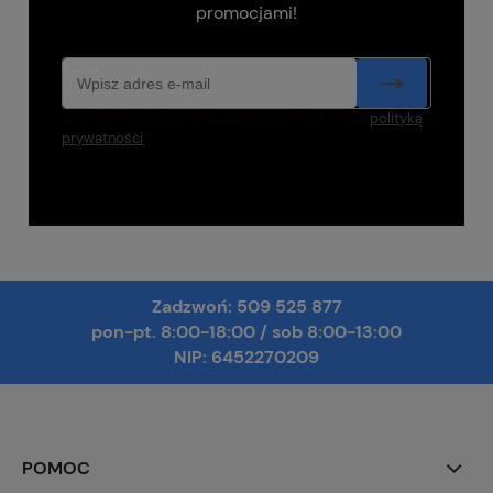
promocjami!
Twoje dane będą przetwarzane zgodnie z naszą
polityką
prywatności
Zadzwoń:
509 525 877
pon-pt. 8:00-18:00
/
sob 8:00-13:00
NIP: 6452270209
POMOC