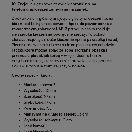
10'.
Znajdują się tu również
dwie kieszonki np. na
telefon
oraz
kieszeń zamykana na zamek
.
Z boku komory głównej znajduje się kolejna
kieszeń np. na
bidon
, nad którą umiejscowiono
łącze do power banka z
zewnętrznym gniazdem USB
. Z przodu plecaka znajduje
się
szeroka kieszeń na podręczne rzeczy
. Po bokach
plecaka znajdują się
duże kieszenie np. na parasolkę i napój
.
Plecak oprócz szelek do noszenia na plecach posiada
dwie
rączki, które można spiąć ze sobą skórzaną opaską i
przenosić plecak jak torbę
- w ręce. Jest to bardzo
przydatna funkcja, która świetnie sprawdzi się np. podczas
tłoku w autobusie, tramwaju czy w kolejce.
Cechy i specyfikacja:
Marka:
Himawari
®
Wysokość:
40 cm
Szerokość:
27 cm
Głębokość:
17 cm
Pojemność:
19L
Maksymalna długość szelek:
95 cm
Wysokość uchwytu:
10 cm
Ilość komór:
1
Ilość kieszeni:
9