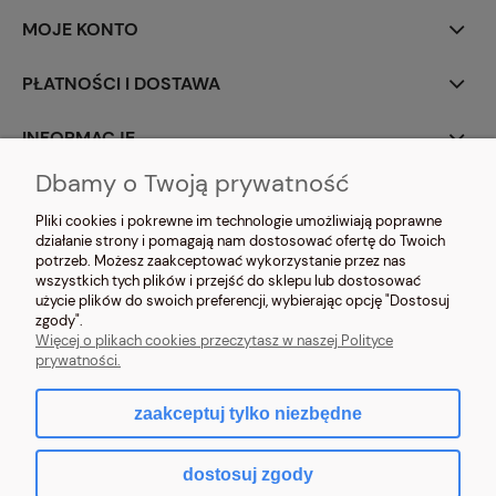
MOJE KONTO
PŁATNOŚCI I DOSTAWA
INFORMACJE
Dbamy o Twoją prywatność
O NAS
Pliki cookies i pokrewne im technologie umożliwiają poprawne
działanie strony i pomagają nam dostosować ofertę do Twoich
potrzeb. Możesz zaakceptować wykorzystanie przez nas
wszystkich tych plików i przejść do sklepu lub dostosować
użycie plików do swoich preferencji, wybierając opcję "Dostosuj
zgody".
NOSIMYSIE.PL Sylwia Kiołbasa | ul. Głowackiego 2, 42-690 Tworóg | NIP:
Więcej o plikach cookies przeczytasz w naszej Polityce
6452270209 | tel.
509 525 877
| e-mail:
sklep@nosimysie.pl
prywatności.
zaakceptuj tylko niezbędne
pokaż pełną wersję strony
dostosuj zgody