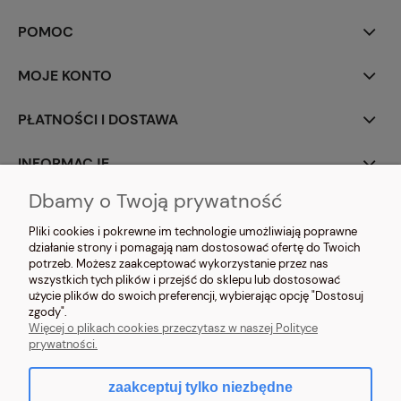
POMOC
MOJE KONTO
PŁATNOŚCI I DOSTAWA
INFORMACJE
Dbamy o Twoją prywatność
O NAS
Pliki cookies i pokrewne im technologie umożliwiają poprawne
działanie strony i pomagają nam dostosować ofertę do Twoich
potrzeb. Możesz zaakceptować wykorzystanie przez nas
wszystkich tych plików i przejść do sklepu lub dostosować
użycie plików do swoich preferencji, wybierając opcję "Dostosuj
zgody".
NOSIMYSIE.PL Sylwia Kiołbasa | ul. Głowackiego 2, 42-690 Tworóg | NIP:
Więcej o plikach cookies przeczytasz w naszej Polityce
6452270209 | tel.
509 525 877
| e-mail:
sklep@nosimysie.pl
prywatności.
zaakceptuj tylko niezbędne
pokaż pełną wersję strony