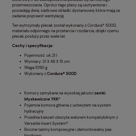
przemieszczania. Oprócz tego plecy są usztywnione i
posiadają dwie, siatkowe okładki dystansowe, które mają za
zadanie poprawić wentylację.
Ten wytrzymały plecak został wykonany z Cordura® 500D,
materiału odpornego na przetarcia i rozdarcia, dzięki czemu
plecak posłuży przez wiele lat.
Cechy i specyfikacja:
Pojemność: ok.21 l
Wymiary: 31 X 46 X 15 cm
Waga:1090 g
Wykonany z
Cordura® 500D
Komory zamykane na wysokiej jakości
zamki
błyskawiczne YKK
®
Pojemna komora główna z uchwytem na system
hydracyjny
Przednia kieszeń obszyta welurem kompatybilnym z
Versatile Insert System®
Boczne taśmy kompresyjne i demontowalny pas
biodrowy