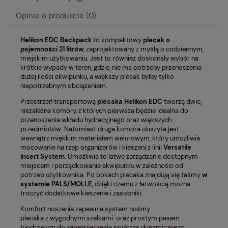
Cena nie zawiera ewentualnych kosztów płatności
Opinie o produkcie (0)
Helikon EDC Backpack
to kompaktowy
plecak o
pojemności 21 litrów
, zaprojektowany z myślą o codziennym,
miejskim użytkowaniu. Jest to również doskonały wybór na
krótkie wypady w teren, gdzie, nie ma potrzeby przenoszenia
dużej ilości ekwipunku, a większy plecak byłby tylko
niepotrzebnym obciążeniem.
Przestrzeń transportową
plecaka Helikon EDC
tworzą dwie,
niezależne komory, z których pierwsza będzie idealna do
przenoszenia wkładu hydracyjnego oraz większych
przedmiotów. Natomiast druga komora obszyta jest
wewnątrz miękkim materiałem welurowym, który umożliwia
mocowanie na rzep organizerów i kieszeni z linii
Versatile
Insert System
. Umożliwia to łatwe zarządzanie dostępnym
miejscem i porządkowanie ekwipunku w zależności od
potrzeb użytkownika. Po bokach plecaka znajdują się taśmy
w
systemie PALS/MOLLE
, dzięki czemu z łatwością można
troczyć dodatkowe kieszenie i zasobniki.
Komfort noszenia zapewnia system nośmy
plecaka z wygodnymi szelkami oraz prostym pasem
biodrowym do zabezpieczenia podczas dynamicznego