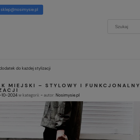
sklep@nosimysie.pl
dodatek do każdej stylizacji
AK MIEJSKI – STYLOWY I FUNKCJONALN
ZACJI
7-10-2024
w kategorii:
-
autor:
Nosimysie.pl