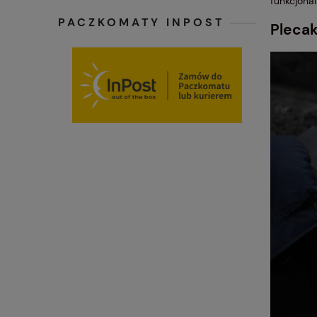
funkcjona
PACZKOMATY INPOST
Pleca