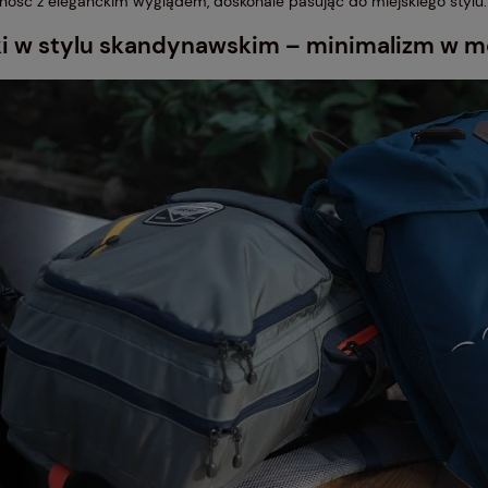
lność z eleganckim wyglądem, doskonale pasując do miejskiego stylu.
ki w stylu skandynawskim – minimalizm w m