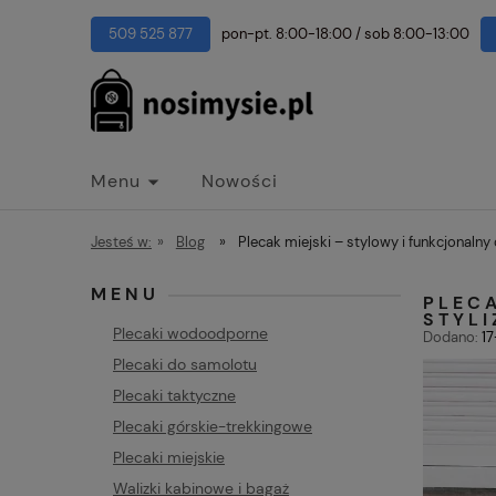
509 525 877
pon-pt. 8:00-18:00
/
sob 8:00-13:00
Menu
Nowości
Jesteś w:
»
Blog
»
Plecak miejski – stylowy i funkcjonalny 
MENU
PLEC
STYLI
Plecaki wodoodporne
Dodano:
1
Plecaki do samolotu
Plecaki taktyczne
Plecaki górskie-trekkingowe
Plecaki miejskie
Walizki kabinowe i bagaż