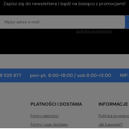
Zapisz się do newslettera i bądź na bieżąco z promocjami!
oje dane będą przetwarzane zgodnie z naszą
polityką prywatności
9 525 877
pon-pt. 8:00-18:00
/
sob 8:00-13:00
NIP
PŁATNOŚCI I DOSTAWA
INFORMACJE
Formy płatności
Polityka prywatn
Formy i czas dostawy
Jak kupować?