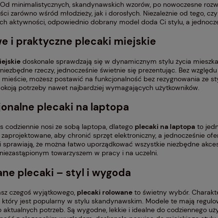
ę. Od minimalistycznych, skandynawskich wzorów, po nowoczesne rozwią
ci zarówno wśród młodzieży, jak i dorosłych. Niezależnie od tego, czy
ch aktywności, odpowiednio dobrany model doda Ci stylu, a jednoc
e i praktyczne plecaki miejskie
iejskie
doskonale sprawdzają się w dynamicznym stylu życia mieszka
niezbędne rzeczy, jednocześnie świetnie się prezentując. Bez względu 
 mieście, możesz postawić na funkcjonalność bez rezygnowania ze st
pokoją potrzeby nawet najbardziej wymagających użytkowników.
onalne plecaki na laptopa
dróżna na kółkach
Torba podróżna Travelite Kick
s codziennie nosi ze sobą laptopa, dlatego
plecaki na laptopa
to jedn
esh Travelite 89l
Off L zielona 73l
 zaprojektowane, aby chronić sprzęt elektroniczny, a jednocześnie of
/pomarańczowa
i sprawiają, że można łatwo uporządkować wszystkie niezbędne akcesor
ł
184,50 zł
t niezastąpionym towarzyszem w pracy i na uczelni.
Powiadom o
Powiadom o
dostępności
dostępności
ne plecaki – styl i wygoda
larna:
Cena regularna:
205,00 zł
cena:
Najniższa cena:
kasz czegoś wyjątkowego,
plecaki rolowane
to świetny wybór. Charakt
155,75 zł
 który jest popularny w stylu skandynawskim. Modele te mają regu
o aktualnych potrzeb. Są wygodne, lekkie i idealne do codziennego u