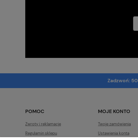
Tw
Zadzwoń:
50
POMOC
MOJE KONTO
Zwroty i reklamacje
Twoje zamówienia
Regulamin sklepu
Ustawienia konta