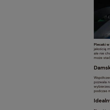
Plecaki w
jakością m
ale nie ch
może stać
Damski
Współczes
pozwala n
wybierzes
podczas m
Idealn