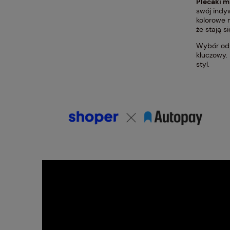
Plecaki m
swój indy
kolorowe m
że stają 
Wybór odp
kluczowy. 
styl.