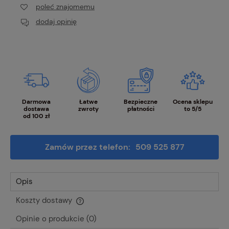
poleć znajomemu
dodaj opinię
Darmowa
Łatwe
Bezpieczne
Ocena sklepu
dostawa
zwroty
płatności
to 5/5
od 100 zł
Zamów przez telefon:
509 525 877
Opis
Koszty dostawy
Cena nie zawiera ewentualnych kosztów płatności
Opinie o produkcie (0)