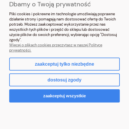
Dbamy o Twoją prywatność
O NAS
Pliki cookies i pokrewne im technologie umożliwiają poprawne
działanie strony i pomagają nam dostosować ofertę do Twoich
potrzeb. Możesz zaakceptować wykorzystanie przez nas
wszystkich tych plików i przejść do sklepu lub dostosować
użycie plików do swoich preferencji, wybierając opcję "Dostosuj
zgody".
NOSIMYSIE.PL Sylwia Kiołbasa | ul. Głowackiego 2, 42-690 Tworóg | NIP:
Więcej o plikach cookies przeczytasz w naszej Polityce
6452270209 | tel.
509 525 877
| e-mail:
sklep@nosimysie.pl
prywatności.
zaakceptuj tylko niezbędne
pokaż pełną wersję strony
dostosuj zgody
Sklep internetowy Shoper.pl
zaakceptuj wszystkie