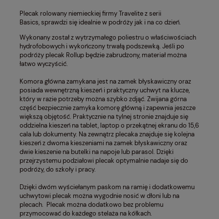
Plecak rolowany niemieckiej firmy Travelite z serii
Basics, sprawdzi się idealnie w podróży jak i na co dzień.
Wykonany został z wytrzymałego poliestru o właściwościach
hydrofobowych i wykończony trwałą podszewką. Jeśli po
podróży plecak Rollup będzie zabrudzony, materiał można
łatwo wyczyścić.
Komora główna zamykana jest na zamek błyskawiczny oraz
posiada wewnętrzną kieszeń i praktyczny uchwyt na klucze,
który w razie potrzeby można szybko zdjąć. Zwijana górna
część bezpiecznie zamyka komorę główną i zapewnia jeszcze
większą objętość. Praktycznie na tylnej stronie znajduje się
oddzielna kieszeń na tablet, laptop o przekątnej ekranu do 15,6
cala lub dokumenty. Na zewnątrz plecaka znajduje się kolejna
kieszeń z dwoma kieszeniami na zamek błyskawiczny oraz
dwie kieszenie na butelki na napoje lub parasol. Dzięki
przejrzystemu podziałowi plecak optymalnie nadaje się do
podróży, do szkoły i pracy.
Dzięki dwóm wyściełanym paskom na ramię i dodatkowemu
uchwytowi plecak można wygodnie nosić w dłoni lub na
plecach. Plecak można dodatkowo bez problemu
przymocować do każdego stelaża na kółkach.