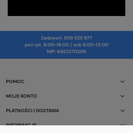
Zadzwoń:
509 525 877
pon-pt. 8:00-18:00
/
sob 8:00-13:00
NIP: 6452270209
POMOC
MOJE KONTO
PŁATNOŚCI I DOSTAWA
INFORMACJE