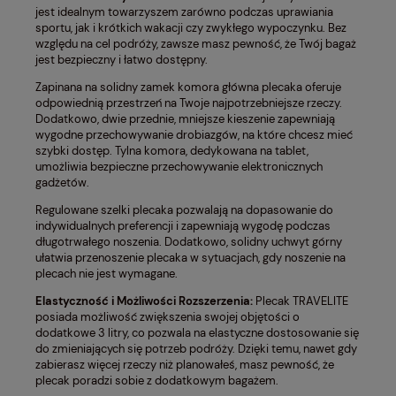
jest idealnym towarzyszem zarówno podczas uprawiania
sportu, jak i krótkich wakacji czy zwykłego wypoczynku. Bez
względu na cel podróży, zawsze masz pewność, że Twój bagaż
jest bezpieczny i łatwo dostępny.
Zapinana na solidny zamek komora główna plecaka oferuje
odpowiednią przestrzeń na Twoje najpotrzebniejsze rzeczy.
Dodatkowo, dwie przednie, mniejsze kieszenie zapewniają
wygodne przechowywanie drobiazgów, na które chcesz mieć
szybki dostęp. Tylna komora, dedykowana na tablet,
umożliwia bezpieczne przechowywanie elektronicznych
gadżetów.
Regulowane szelki plecaka pozwalają na dopasowanie do
indywidualnych preferencji i zapewniają wygodę podczas
długotrwałego noszenia. Dodatkowo, solidny uchwyt górny
ułatwia przenoszenie plecaka w sytuacjach, gdy noszenie na
plecach nie jest wymagane.
Elastyczność i Możliwości Rozszerzenia:
Plecak TRAVELITE
posiada możliwość zwiększenia swojej objętości o
dodatkowe 3 litry, co pozwala na elastyczne dostosowanie się
do zmieniających się potrzeb podróży. Dzięki temu, nawet gdy
zabierasz więcej rzeczy niż planowałeś, masz pewność, że
plecak poradzi sobie z dodatkowym bagażem.