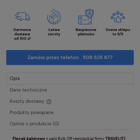
Darmowa
Łatwe
Bezpieczne
Ocena sklepu
dostawa
zwroty
płatności
to 5/5
od 100 zł
Zamów przez telefon:
509 525 877
Opis
Dane techniczne
Koszty dostawy
Cena nie zawiera ewentualnych kosztów płatności
Produkty powiązane
Opinie o produkcie (0)
Plecak kabinowy
z serii Kick Off niemieckiej firmy
TRAVELIT
E