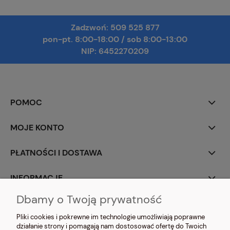
Zadzwoń:
509 525 877
pon-pt. 8:00-18:00
/
sob 8:00-13:00
NIP: 6452270209
POMOC
MOJE KONTO
PŁATNOŚCI I DOSTAWA
INFORMACJE
Dbamy o Twoją prywatność
O NAS
Pliki cookies i pokrewne im technologie umożliwiają poprawne
działanie strony i pomagają nam dostosować ofertę do Twoich