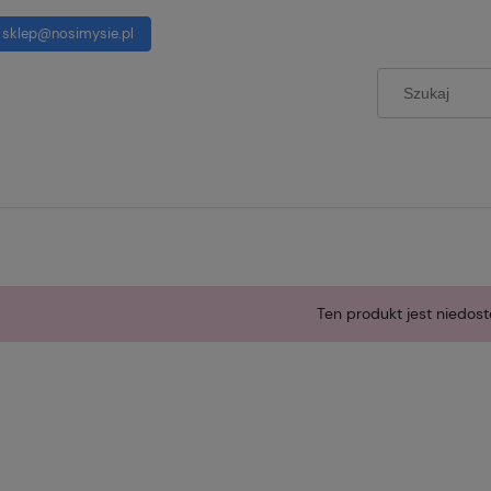
sklep@nosimysie.pl
Ten produkt jest niedost