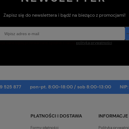
Zapisz się do newslettera i bądź na bieżąco z promocjami!
oje dane będą przetwarzane zgodnie z naszą
polityką prywatności
9 525 877
pon-pt. 8:00-18:00
/
sob 8:00-13:00
NIP
PŁATNOŚCI I DOSTAWA
INFORMACJE
Formy płatności
Polityka prywatn