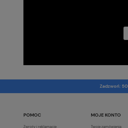
Tw
Zadzwoń:
50
POMOC
MOJE KONTO
Zwroty i reklamacje
Twoje zamówienia