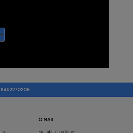
: 6452270209
O NAS
ości
Kontakt i dane firmy