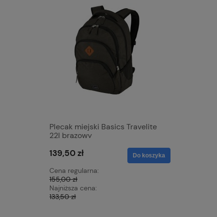
Plecak miejski Basics Travelite
Torba po
22l brązowy
Basics Fr
czarna/p
139,50 zł
188,10 z
Do koszyka
Cena regularna:
Cena regu
155,00 zł
209,00 zł
Najniższa cena:
Najniższa 
133,50 zł
186,01 zł