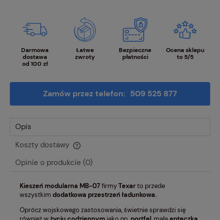
Darmowa
Łatwe
Bezpieczne
Ocena sklepu
dostawa
zwroty
płatności
to 5/5
od 100 zł
Zamów przez telefon:
509 525 877
Opis
Koszty dostawy
Cena nie zawiera ewentualnych kosztów płatności
Opinie o produkcie (0)
Kieszeń modularna
MB-07
firmy
Texar
to przede
wszystkim
dodatkowa przestrzeń ładunkowa.
Oprócz wojskowego zastosowania, świetnie sprawdzi się
również w
życiu codziennym
jako np.
portfel
, mała
apteczka