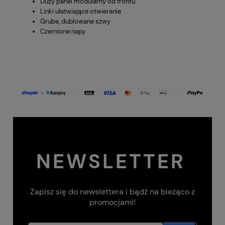
Duży panel modularny od frontu
Linki ułatwiające otwieranie
Grube, dublowane szwy
Czernione napy
NEWSLETTER
Zapisz się do newslettera i bądź na bieżąco z
promocjami!