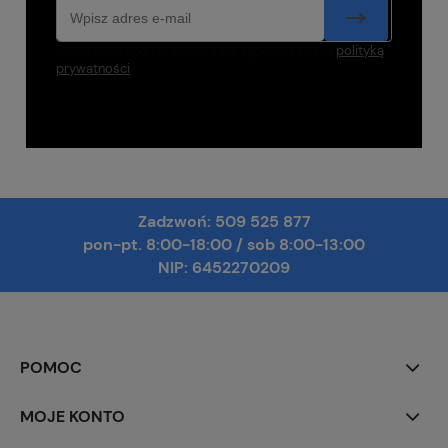
Twoje dane będą przetwarzane zgodnie z naszą
polityką
prywatności
Zadzwoń:
509 525 877
pon-pt. 8:00-18:00
/
sob 8:00-13:00
NIP: 6452270209
POMOC
MOJE KONTO