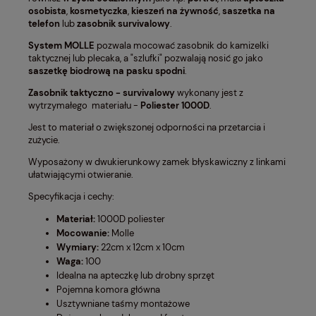
osobista
,
kosmetyczka
,
kieszeń
na żywność
,
saszetka na
telefon
lub
zasobnik survivalowy
.
System MOLLE
pozwala mocować zasobnik do kamizelki
taktycznej lub plecaka, a "szlufki" pozwalają nosić go jako
saszetkę biodrową na pasku spodni
.
Zasobnik taktyczno - survivalowy
wykonany jest z
wytrzymałego materiału -
Poliester 1000D
.
Jest to materiał o zwiększonej odporności na przetarcia i
zużycie.
Wyposażony w dwukierunkowy zamek błyskawiczny z linkami
ułatwiającymi otwieranie.
Specyfikacja i cechy:
Materiał:
1000D poliester
Mocowanie:
Molle
Wymiary:
22cm x 12cm x 10cm
Waga:
100
Idealna na apteczkę lub drobny sprzęt
Pojemna komora główna
Usztywniane taśmy montażowe