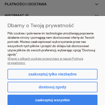
PŁATNOŚCI I DOSTAWA
INFORMACJE
Dbamy o Twoją prywatność
O NAS
Pliki cookies i pokrewne im technologie umożliwiają poprawne
działanie strony i pomagają nam dostosować ofertę do Twoich
potrzeb. Możesz zaakceptować wykorzystanie przez nas
wszystkich tych plików i przejść do sklepu lub dostosować
użycie plików do swoich preferencji, wybierając opcję "Dostosuj
zgody".
NOSIMYSIE.PL Sylwia Kiołbasa | ul. Głowackiego 2, 42-690 Tworóg | NIP:
Więcej o plikach cookies przeczytasz w naszej Polityce
6452270209 | tel.
509 525 877
| e-mail:
sklep@nosimysie.pl
prywatności.
zaakceptuj tylko niezbędne
pokaż pełną wersję strony
dostosuj zgody
Sklep internetowy Shoper.pl
zaakceptuj wszystkie