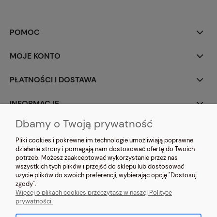
POMOC
MOJE KONTO
PŁATNOŚCI I DOSTAWA
INFORMACJE
Dbamy o Twoją prywatność
O NAS
Pliki cookies i pokrewne im technologie umożliwiają poprawne
działanie strony i pomagają nam dostosować ofertę do Twoich
potrzeb. Możesz zaakceptować wykorzystanie przez nas
wszystkich tych plików i przejść do sklepu lub dostosować
użycie plików do swoich preferencji, wybierając opcję "Dostosuj
zgody".
NOSIMYSIE.PL Sylwia Kiołbasa | ul. Głowackiego 2, 42-690 Tworóg | NIP:
Więcej o plikach cookies przeczytasz w naszej Polityce
6452270209 | tel.
509 525 877
| e-mail:
sklep@nosimysie.pl
prywatności.