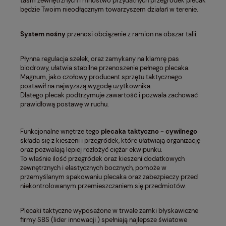
taśm zewnętrznych i mnóstwo przydatnych przegródek plecak
będzie Twoim nieodłącznym towarzyszem działań w terenie.
System nośny
przenosi obciążenie z ramion na obszar talii.
Płynna regulacja szelek, oraz zamykany na klamrę pas
biodrowy, ułatwia stabilne przenoszenie pełnego plecaka.
Magnum, jako czołowy producent sprzętu taktycznego
postawił na najwyższą wygodę użytkownika.
Dlatego plecak podtrzymuje zawartość i pozwala zachować
prawidłową postawę w ruchu.
Funkcjonalne wnętrze tego
plecaka taktyczno - cywilnego
składa się z kieszeni i przegródek, które ułatwiają organizację
oraz pozwalają lepiej rozłożyć ciężar ekwipunku.
To właśnie ilość przegródek oraz kieszeni dodatkowych
zewnętrznych i elastycznych bocznych, pomoże w
przemyślanym spakowaniu plecaka oraz zabezpieczy przed
niekontrolowanym przemieszczaniem się przedmiotów.
Plecaki taktyczne wyposażone w trwałe zamki błyskawiczne
firmy SBS (lider innowacji ) spełniają najlepsze światowe