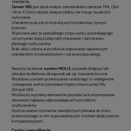
standardy.
Zamek SBS
jest doskonałym zamiennikiem zamków YKK, Opti
i Arta-F, który obniża cenę produktu, nie tracąc na jakości
wykonania.
Charakteryzuje się on wysoką wytrzymałością i żywym
kolorem.
Wykonany jest ze specjalnego stopu cynku, pozwalającego
utrzymywać dużą liczbę cykli otwierania / zamykania i
płynnego ruchu zamka.
Brak niklu i ołowiu w produkcie odpowiada najnowszym
standardom środowiskowym i nie powoduje alergii.
Naszyty na plecak
system MOLLE
, pozwala dołączyć do
plecaka dodatkowy ekwipunek jak np. kieszenie boczne
Modułowy system przenoszenia osobistego to inteligentne
rozwiązanie, wykorzystywane między innymi przez Siły
Zbrojne USA.
Możliwość wymiany elementów pozwala na komponowanie
zestawów najlepiej odpowiadających potrzebom
użytkowników.
Dostosowanie rozmiarów zewnętrznych plecaka do ilości
przenoszonego w nim wyposażenia jest możliwe dzięki pasom
kompensacyjnym.
Cechy i specyfikacja: