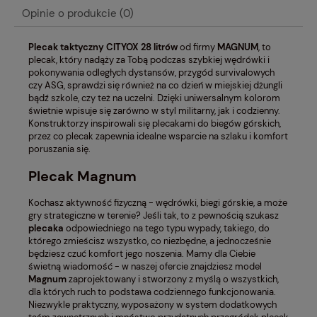
Opinie o produkcie (0)
Plecak taktyczny CITYOX 28 litrów
od firmy
MAGNUM
, to
plecak, który nadąży za Tobą podczas szybkiej wędrówki i
pokonywania odległych dystansów, przygód survivalowych
czy ASG, sprawdzi się również na co dzień w miejskiej dżungli
bądź szkole, czy też na uczelni. Dzięki uniwersalnym kolorom
świetnie wpisuje się zarówno w styl militarny, jak i codzienny.
Konstruktorzy inspirowali się plecakami do biegów górskich,
przez co plecak zapewnia idealne wsparcie na szlaku i komfort
poruszania się.
Plecak Magnum
Kochasz aktywność fizyczną - wędrówki, biegi górskie, a może
gry strategiczne w terenie? Jeśli tak, to z pewnością szukasz
plecaka
odpowiedniego na tego typu wypady, takiego, do
którego zmieścisz wszystko, co niezbędne, a jednocześnie
będziesz czuć komfort jego noszenia. Mamy dla Ciebie
świetną wiadomość - w naszej ofercie znajdziesz model
Magnum
zaprojektowany i stworzony z myślą o wszystkich,
dla których ruch to podstawa codziennego funkcjonowania.
Niezwykle praktyczny, wyposażony w system dodatkowych