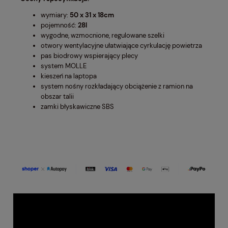
wymiary:
50 x 31 x 18cm
pojemność:
28l
wygodne, wzmocnione, regulowane szelki
otwory wentylacyjne ułatwiające cyrkulację powietrza
pas biodrowy wspierający plecy
system MOLLE
kieszeń na laptopa
system nośny rozkładający obciążenie z ramion na
obszar talii
zamki błyskawiczne SBS