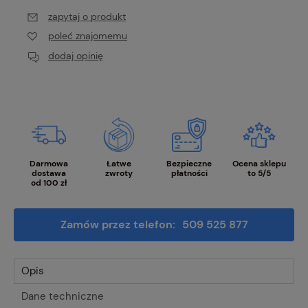
zapytaj o produkt
poleć znajomemu
dodaj opinię
Darmowa
Łatwe
Bezpieczne
Ocena sklepu
dostawa
zwroty
płatności
to 5/5
od 100 zł
Zamów przez telefon:
509 525 877
Opis
Dane techniczne