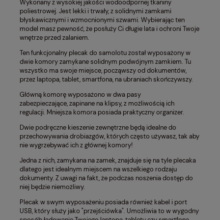
Wykonany z wysokiej jakości wodoodpornej tkaniny
poliestrowej. Jest lekki i trwały, z solidnymi zamkami
błyskawicznymi i wzmocnionymi szwami. Wybierając ten
model masz pewność, że posłuży Ci długie lata i ochroni Twoje
wnętrze przed zalaniem.
Ten funkcjonalny plecak do samolotu został wyposażony w
dwie komory zamykane solidnym podwójnym zamkiem. Tu
wszystko ma swoje miejsce, począwszy od dokumentów,
przez laptopa, tablet, smartfona, na ubraniach skończywszy.
Główną komorę wyposażono w dwa pasy
zabezpieczające, zapinane na klipsy, z możliwością ich
regulacji. Mniejsza komora posiada praktyczny organizer.
Dwie podręczne kieszenie zewnętrzne będą idealne do
przechowywania drobiazgów, których często używasz, tak aby
nie wygrzebywać ich z głównej komory!
Jedna z nich, zamykana na zamek, znajduje się na tyle plecaka
dlatego jest idealnym miejscem na wszelkiego rodzaju
dokumenty. Z uwagi na fakt, że podczas noszenia dostęp do
niej będzie niemożliwy.
Plecak w swym wyposażeniu posiada również kabel i port
USB, który służy jako "przejściówka". Umożliwia to w wygodny
sposób ładowanie Twojego laptopa, tabletu czy smartfona,