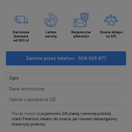
Darmowa
Łatwe
Bezpieczne
Ocena sklepu
dostawa
zwroty
płatności
to 5/5
od 100 zł
Zamów przez telefon:
509 525 877
Opis
Dane techniczne
Opinie o produkcie (0)
Plecak miejski
o pojemności 24l znanej i cenionej polskiej
marki Peterson, idealny do miasta, jak również niezastąpiony
towarzysz podróży.