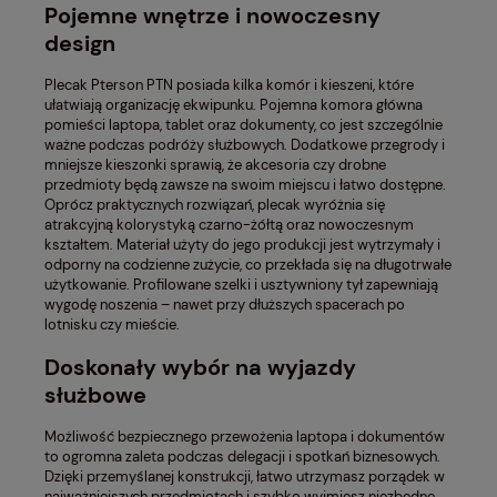
Pojemne wnętrze i nowoczesny
design
Plecak Pterson PTN posiada kilka komór i kieszeni, które
ułatwiają organizację ekwipunku. Pojemna komora główna
pomieści laptopa, tablet oraz dokumenty, co jest szczególnie
ważne podczas podróży służbowych. Dodatkowe przegrody i
mniejsze kieszonki sprawią, że akcesoria czy drobne
przedmioty będą zawsze na swoim miejscu i łatwo dostępne.
Oprócz praktycznych rozwiązań, plecak wyróżnia się
atrakcyjną kolorystyką czarno-żółtą oraz nowoczesnym
kształtem. Materiał użyty do jego produkcji jest wytrzymały i
odporny na codzienne zużycie, co przekłada się na długotrwałe
użytkowanie. Profilowane szelki i usztywniony tył zapewniają
wygodę noszenia – nawet przy dłuższych spacerach po
lotnisku czy mieście.
Doskonały wybór na wyjazdy
służbowe
Możliwość bezpiecznego przewożenia laptopa i dokumentów
to ogromna zaleta podczas delegacji i spotkań biznesowych.
Dzięki przemyślanej konstrukcji, łatwo utrzymasz porządek w
najważniejszych przedmiotach i szybko wyjmiesz niezbędne