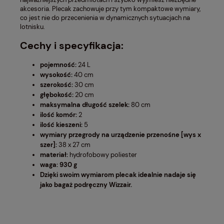
akcesoria. Plecak zachowuje przy tym kompaktowe wymiary,
co jest nie do przecenienia w dynamicznych sytuacjach na
lotnisku.
Cechy i specyfikacja:
pojemność:
24 L
wysokość:
40 cm
szerokość:
30 cm
głębokość:
20 cm
maksymalna długość szelek:
80 cm
ilość komór:
2
ilość kieszeni:
5
wymiary przegrody na urządzenie przenośne [wys x
szer]:
38 x 27 cm
materiał:
hydrofobowy poliester
waga: 930
g
Dzięki swoim wymiarom plecak idealnie nadaje się
jako bagaż podręczny Wizzair.