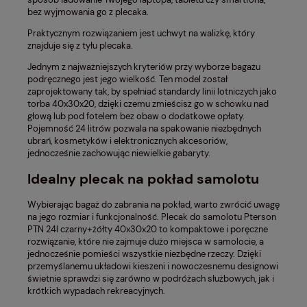
bez wyjmowania go z plecaka.
Praktycznym rozwiązaniem jest uchwyt na walizkę, który
znajduje się z tyłu plecaka.
Jednym z najważniejszych kryteriów przy wyborze bagażu
podręcznego jest jego wielkość. Ten model został
zaprojektowany tak, by spełniać standardy linii lotniczych jako
torba 40x30x20, dzięki czemu zmieścisz go w schowku nad
głową lub pod fotelem bez obaw o dodatkowe opłaty.
Pojemność 24 litrów pozwala na spakowanie niezbędnych
ubrań, kosmetyków i elektronicznych akcesoriów,
jednocześnie zachowując niewielkie gabaryty.
Idealny plecak na pokład samolotu
Wybierając bagaż do zabrania na pokład, warto zwrócić uwagę
na jego rozmiar i funkcjonalność. Plecak do samolotu Pterson
PTN 24l czarny+żółty 40x30x20 to kompaktowe i poręczne
rozwiązanie, które nie zajmuje dużo miejsca w samolocie, a
jednocześnie pomieści wszystkie niezbędne rzeczy. Dzięki
przemyślanemu układowi kieszeni i nowoczesnemu designowi
świetnie sprawdzi się zarówno w podróżach służbowych, jak i
krótkich wypadach rekreacyjnych.