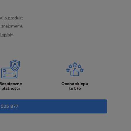
186,01 zł
115,70 zł
aj o produkt
ć znajomemu
 opinię
Bezpieczne
Ocena sklepu
płatności
to 5/5
 525 877