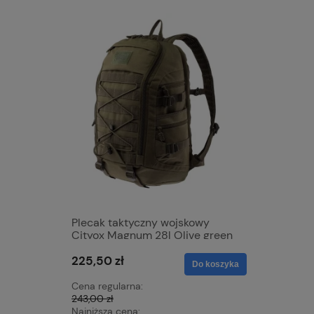
Plecak taktyczny wojskowy
Kosmetyc
Cityox Magnum 28l Olive green
Skaii Tra
225,50 zł
73,80 zł
Do koszyka
Cena regularna:
Cena regu
243,00 zł
82,00 zł
Najniższa cena:
Najniższa 