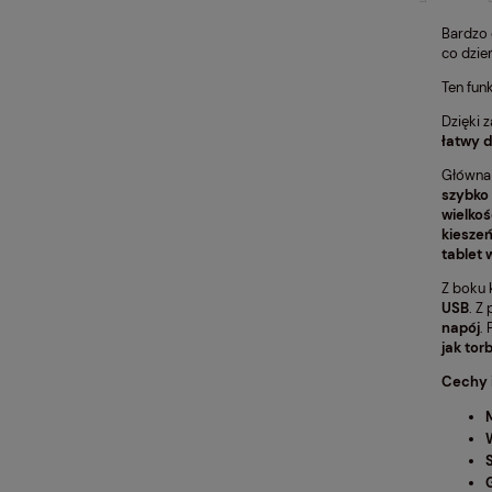
Bardzo 
co dzie
Ten fun
Dzięki 
łatwy d
Główna
szybko
wielkoś
kieszeń
tablet 
Z boku 
USB
. Z
napój
.
jak tor
Cechy i