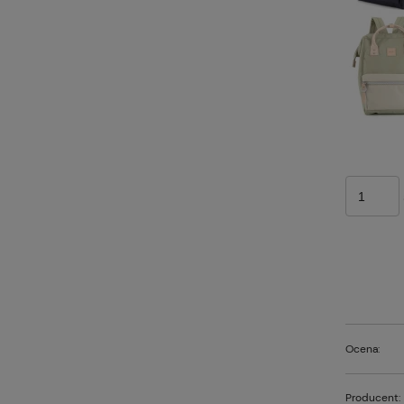
zka kuferek podróżny
Plecak/torba Kick off Travelite
velite czerwona
35l żółty
162,00 zł
Do koszyka
Do koszyk
Ocena:
larna:
Cena regularna:
180,00 zł
Producent:
cena:
Najniższa cena: