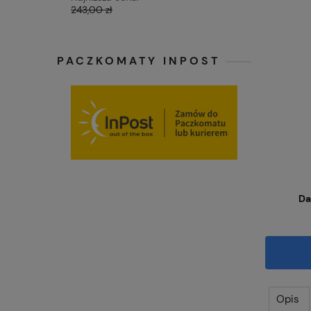
243,00 zł
72,98 zł
PACZKOMATY INPOST
Da
Opis