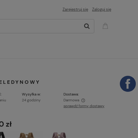
Zarejestruj się
Zaloguj się
SELEDYNOWY
:
Wysyłka w:
Dostawa:
aniu
24 godziny
Darmowa
sprawdź formy dostawy
Cena nie zawiera ewentualnych kosztów
płatności
0 zł