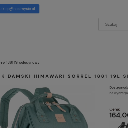
sklep@nosimysie.pl
rel 1881 19l seledynowy
K DAMSKI HIMAWARI SORREL 1881 19L 
Dostępność
na wyczerp
Cena:
164,0