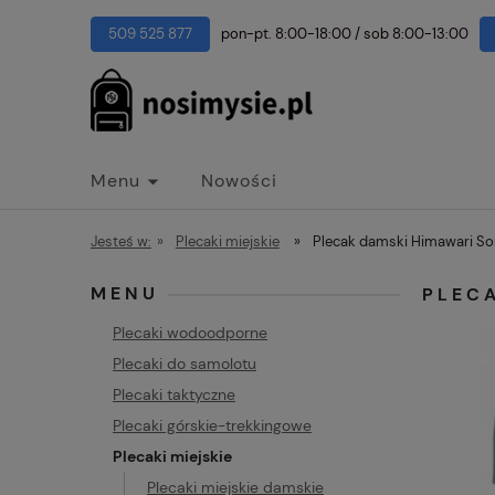
509 525 877
pon-pt. 8:00-18:00
/
sob 8:00-13:00
Menu
Nowości
Jesteś w:
»
Plecaki miejskie
»
Plecak damski Himawari Sor
MENU
PLECA
Plecaki wodoodporne
Plecaki do samolotu
Plecaki taktyczne
Plecaki górskie-trekkingowe
Plecaki miejskie
Plecaki miejskie damskie