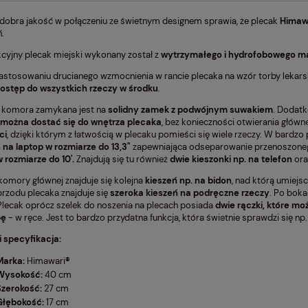
dobra jakość w połączeniu ze świetnym designem sprawia, że plecak
Himaw
Cena nie zawiera ewentualnych kosztów
ń.
płatności
kcyjny plecak miejski wykonany został z
wytrzymałego i hydrofobowego m
zastosowaniu drucianego wzmocnienia w rancie plecaka na wzór torby lekarsk
ostęp do wszystkich rzeczy w środku
.
 komora zamykana jest na
solidny zamek z podwójnym suwakiem
. Dodat
 można dostać się do wnętrza plecaka
, bez konieczności otwierania głów
ci
, dzięki którym z łatwością w plecaku pomieści się wiele rzeczy. W bardz
 na laptop w rozmiarze do 13,3"
zapewniająca odseparowanie przenoszonego
w rozmiarze do 10'.
Znajdują się tu również
dwie kieszonki np. na telefon
or
komory głównej znajduje się kolejna
kieszeń np. na bidon
, nad którą umiej
 przodu plecaka znajduje się
szeroka kieszeń na podręczne rzeczy
. Po boka
 Plecak oprócz szelek do noszenia na plecach posiada
dwie rączki, które mo
bę
- w ręce. Jest to bardzo przydatna funkcja, która świetnie sprawdzi się n
 specyfikacja:
Marka:
Himawari
®
Wysokość:
40 cm
Szerokość:
27 cm
Głębokość:
17 cm