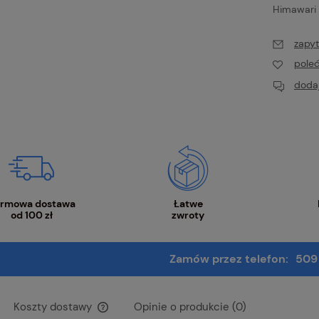
Himawari
158,40 zł
zapyt
pole
dodaj
rmowa dostawa
Łatwe
od 100 zł
zwroty
Zamów przez telefon:
509
Koszty dostawy
Opinie o produkcie (0)