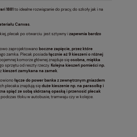
ari
1881
to idealne rozwiązanie do pracy, do szkoły jak i na
ateriału Canvas
.
iej, plecak po otwarciu jest sztywny i
zapewnia bardzo
kowo zaprojektowano
boczne zapięcie, przez które
nego zamka. Plecak posiada
łącznie aż 9 kieszeni o różnej
o pojemnej komorze głównej znajduje się
osobna, miękka
 sprzętu od reszty rzeczy.
Kolejna kieszeń pomieści np.
az
kieszeń zamykana na zamek
.
scowiono
łącze do power banka z zewnętrznym gniazdem
ch plecaka znajdują się
duże kieszenie np. na parasolkę i
żna spiąć ze sobą skórzaną opaską i przenosić plecak
p. podczas tłoku w autobusie, tramwaju czy w kolejce.