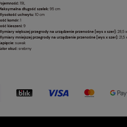
Pojemność:
19L
Maksymalna długość szelek:
95 cm
Wysokość uchwytu:
10 cm
Ilość komór:
1
lość kieszeni:
9
Wymiary większej przegrody na urządzenie przenośne [wys x szer]:
28,5 
Wymiary mniejszej przegrody na urządzenie przenośne [wys x szer]:
21,5 
Zapięcie:
suwak
Kolor okuć:
srebrny