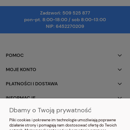
Zadzwoń:
509 525 877
pon-pt. 8:00-18:00
/
sob 8:00-13:00
NIP: 6452270209
POMOC
MOJE KONTO
PŁATNOŚCI I DOSTAWA
INFORMACJE
Dbamy o Twoją prywatność
O NAS
Pliki cookies i pokrewne im technologie umożliwiają poprawne
działanie strony i pomagają nam dostosować ofertę do Twoich