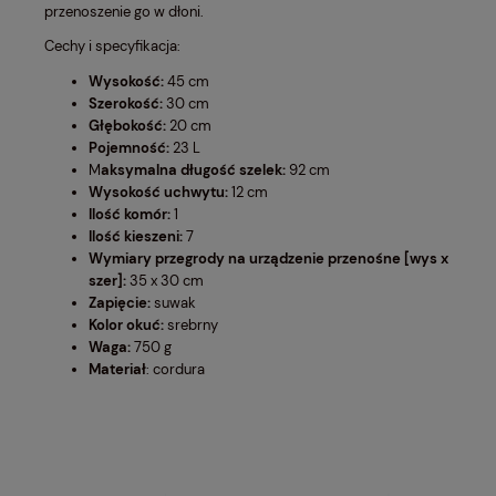
przenoszenie go w dłoni.
Cechy i specyfikacja:
Wysokość:
45 cm
Szerokość:
30 cm
Głębokość:
20 cm
Pojemność:
23 L
M
aksymalna długość szelek:
92 cm
Wysokość uchwytu:
12 cm
Ilość komór:
1
Ilość kieszeni:
7
Wymiary przegrody na urządzenie przenośne [wys x
szer]:
35 x 30 cm
Zapięcie:
suwak
Kolor okuć:
srebrny
Waga:
750 g
Materiał
: cordura