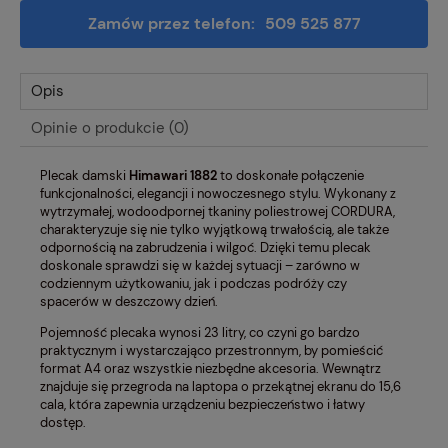
Zamów przez telefon:
509 525 877
Opis
Opinie o produkcie (0)
Plecak damski
Himawari
1882
to doskonałe połączenie
funkcjonalności, elegancji i nowoczesnego stylu. Wykonany z
wytrzymałej, wodoodpornej tkaniny poliestrowej CORDURA,
charakteryzuje się nie tylko wyjątkową trwałością, ale także
odpornością na zabrudzenia i wilgoć. Dzięki temu plecak
doskonale sprawdzi się w każdej sytuacji – zarówno w
codziennym użytkowaniu, jak i podczas podróży czy
spacerów w deszczowy dzień.
Pojemność plecaka wynosi 23 litry, co czyni go bardzo
praktycznym i wystarczająco przestronnym, by pomieścić
format A4 oraz wszystkie niezbędne akcesoria. Wewnątrz
znajduje się przegroda na laptopa o przekątnej ekranu do 15,6
cala, która zapewnia urządzeniu bezpieczeństwo i łatwy
dostęp.