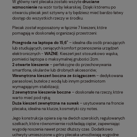
W główny rant plecaka zostało wszyte
druciane
wzmocnienie
na wzór torby lekarskiej. Dzięki któremu po
otwarciu plecak jest sztywny a ty będziesz mieć bardzo łatwy
dostęp do wszystkich rzeczy w środku.
Plecak został wyposażony w łącznie 7 kieszeni, które
pomagają w doskonałej organizacji przestrzeni:
Przegroda na laptopa do 15,6"
– idealna dla osób pracujących
lub studiujących, ceniących komfort przenoszenia urządzeń
elektronicznych -
WAŻNE
: Kieszeń jest stosunkowo wąska,
pomieści laptopa o maksymalnej grubości 2cm.
2 otwarte kieszenie
– perfekcyjne do przechowywania
smartfona, okularów lub drobnych akcesoriów;
Wewnętrzna kieszeń boczna ze ściągaczem
– dedykowana
parasolowi, butelce z wodą lub innym przedmiotom
wymagającym stabilizacji;
2 zewnętrzne kieszenie boczne
– doskonałe na rzeczy, które
warto mieć pod ręką;
Duża kieszeń zewnętrzna na suwak
– usytuowana na froncie
plecaka, idealna na klucze, kosmetyki czy notes.
Jego konstrukcja opiera się na dwóch szerokich, regulowanych
szelkach, które równomiernie rozkładają ciężar, zapewniając
wygodę noszenia nawet przez dłuższy czas. Dodatkowo
uchwyty umieszczone u góry plecaka umożliwiają wygodne