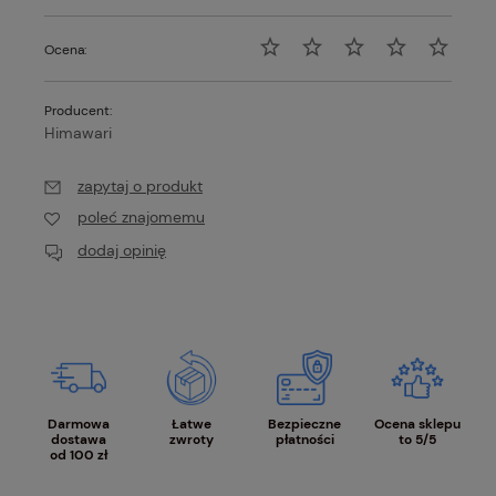
Ocena:
Producent:
Himawari
zapytaj o produkt
poleć znajomemu
dodaj opinię
Darmowa
Łatwe
Bezpieczne
Ocena sklepu
dostawa
zwroty
płatności
to 5/5
od 100 zł