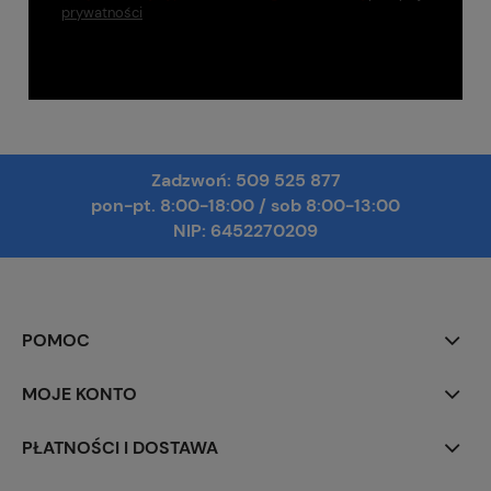
prywatności
Zadzwoń:
509 525 877
pon-pt. 8:00-18:00
/
sob 8:00-13:00
NIP: 6452270209
POMOC
MOJE KONTO
PŁATNOŚCI I DOSTAWA