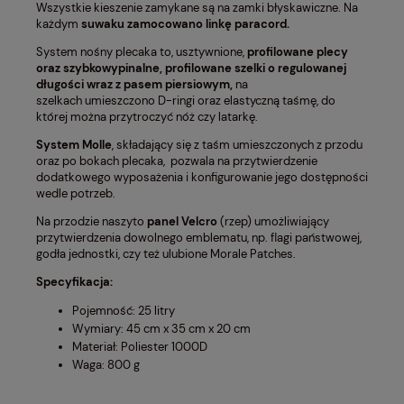
Wszystkie kieszenie zamykane są na zamki błyskawiczne. Na
każdym
suwaku zamocowano linkę paracord.
System nośny plecaka to, usztywnione,
profilowane plecy
oraz szybkowypinalne, profilowane szelki o regulowanej
długości wraz z pasem piersiowym,
na
szelkach
umieszczono D-ringi oraz elastyczną taśmę, do
której można przytroczyć nóż czy latarkę.
System Molle
, składający się z taśm umieszczonych z przodu
oraz po bokach plecaka, pozwala na przytwierdzenie
dodatkowego wyposażenia i konfigurowanie jego dostępności
wedle potrzeb.
Na przodzie naszyto
panel Velcro
(rzep) umożliwiający
przytwierdzenia dowolnego emblematu, np. flagi państwowej,
godła jednostki, czy też ulubione Morale Patches.
Specyfikacja:
Pojemność: 25 litry
Wymiary: 45 cm x 35 cm x 20 cm
Materiał: Poliester 1000D
Waga: 800 g