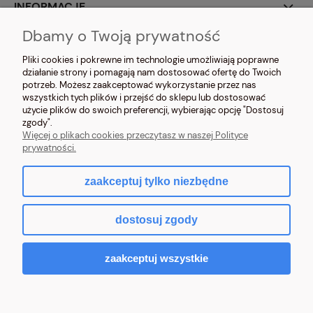
INFORMACJE
Dbamy o Twoją prywatność
O NAS
Pliki cookies i pokrewne im technologie umożliwiają poprawne
działanie strony i pomagają nam dostosować ofertę do Twoich
potrzeb. Możesz zaakceptować wykorzystanie przez nas
wszystkich tych plików i przejść do sklepu lub dostosować
użycie plików do swoich preferencji, wybierając opcję "Dostosuj
zgody".
NOSIMYSIE.PL Sylwia Kiołbasa | ul. Głowackiego 2, 42-690 Tworóg | NIP:
Więcej o plikach cookies przeczytasz w naszej Polityce
6452270209 | tel.
509 525 877
| e-mail:
sklep@nosimysie.pl
prywatności.
zaakceptuj tylko niezbędne
pokaż pełną wersję strony
dostosuj zgody
Sklep internetowy Shoper.pl
zaakceptuj wszystkie