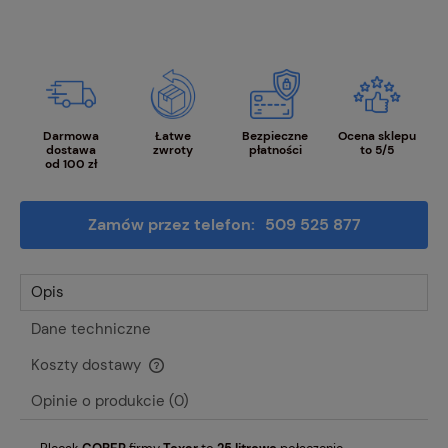
Darmowa
Łatwe
Bezpieczne
Ocena sklepu
dostawa
zwroty
płatności
to 5/5
od 100 zł
Zamów przez telefon:
509 525 877
Opis
Dane techniczne
Koszty dostawy
Cena nie zawiera ewentualnych kosztów płatności
Opinie o produkcie (0)