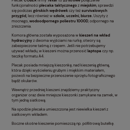
Plecak
COBER
firmy
Texar
to
25 litrowe
połączenie
funkcjonalności
plecaka taktycznego
z
miejskim
, sprawdzi
się podczas
górskich wędrówek
czy też
survivalowych
przygód,
lecz również w
szkole, uczelni, biurze.
Uszyty z
mocnego,
wodoodpornego poliestru 1000D
, odpornego na
zniszczenia.
Komora główna została wyposażona w
kieszeń na
wkład
hydracyjny
z dwoma wyjściami na rurkę, otwory są
zabezpieczone taśmą z rzepem. Jeśli nie potrzebujemy
używać wkładu, w kieszeni można przenosić
laptopa
czy np.
teczkę formatu A4.
Plecak posiada mniejszą kieszonkę, nad kieszenią główną,
która dzięki wyścieleniu grubym i miękkim materiałem,
pozwoli na bezpieczne przenoszenie sprzętu fotograficznego
bądź okularów.
Wewnątrz przedniej kieszeni znajdziemy praktyczny
organizer oraz dwie mniejsze kieszonki zamykane na zamek, w
tym jedną siatkową.
Na spodzie plecaka umieszczona jest niewielka kieszeń z
siatkowym wkładem.
Boczne skośne kieszenie pomieszczą np. półlitrową butelkę.