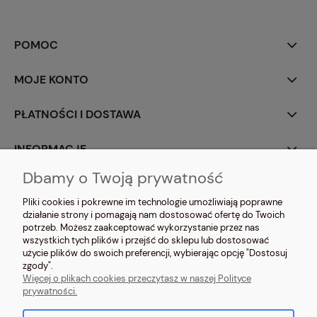
POMOC
MOJE KONTO
PŁATNOŚCI I DOSTAWA
INFORMACJE
Dbamy o Twoją prywatność
O NAS
Pliki cookies i pokrewne im technologie umożliwiają poprawne
działanie strony i pomagają nam dostosować ofertę do Twoich
potrzeb. Możesz zaakceptować wykorzystanie przez nas
wszystkich tych plików i przejść do sklepu lub dostosować
użycie plików do swoich preferencji, wybierając opcję "Dostosuj
zgody".
NOSIMYSIE.PL Sylwia Kiołbasa | ul. Głowackiego 2, 42-690 Tworóg | NIP:
Więcej o plikach cookies przeczytasz w naszej Polityce
6452270209 | tel.
509 525 877
| e-mail:
sklep@nosimysie.pl
prywatności.